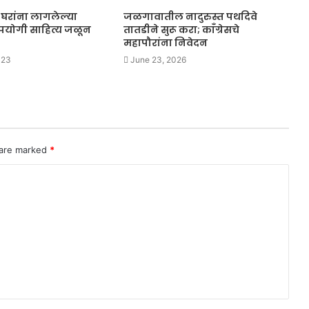
रांना लागलेल्या
जळगावातील नादुरुस्त पथदिवे
पयोगी साहित्य जळून
तातडीने सुरू करा; काँग्रेसचे
महापौरांना निवेदन
023
June 23, 2026
 are marked
*