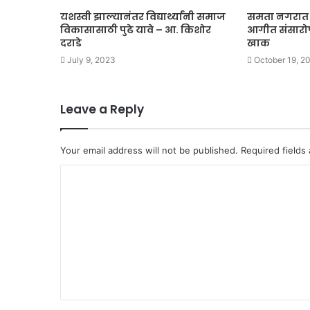
यशस्वी झाल्यानंतर विद्यार्थ्यांनी समाज
समता नगरात घ
विकासासाठी पुढे यावे – आ. किशोर
आगीत संसारो
दराडे
खाक
July 9, 2023
October 19, 2
Leave a Reply
Your email address will not be published.
Required fields
C
o
m
m
e
n
t