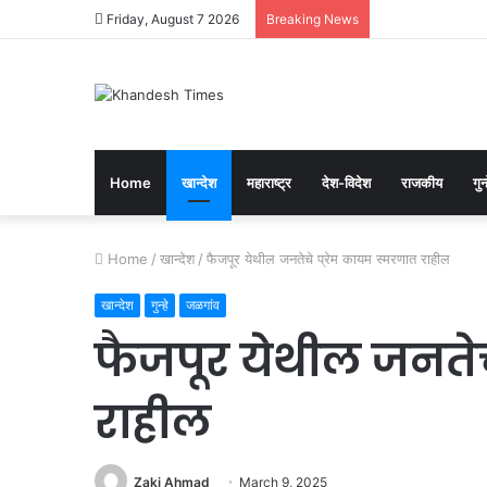
Friday, August 7 2026
Breaking News
Home
खान्देश
महाराष्ट्र
देश-विदेश
राजकीय
गुन्
Home
/
खान्देश
/
फैजपूर येथील जनतेचे प्रेम कायम स्मरणात राहील
खान्देश
गुन्हे
जळगांव
फैजपूर येथील जनतेच
राहील
Zaki Ahmad
March 9, 2025