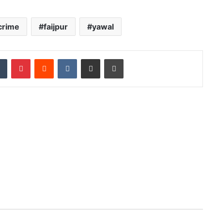
crime
faijpur
yawal
dIn
Tumblr
Pinterest
Reddit
VKontakte
Share via Email
Print