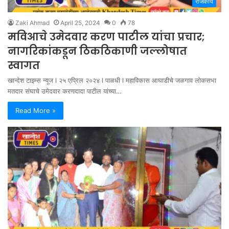
राजकीय
Zaki Ahmad
April 25, 2024
0
78
मविआचे उमेदवार करण पाटील यांचा प्रचार;
नागरिकांकडून ठिकठिकाणी जल्लोषात
स्वागत
खान्देश टाइम्स न्यूज l २५ एप्रिल २०२४ l पाळधी l महाविकास आघाडीचे जळगाव लोकसभा
मतदार संघाचे उमेदवार करणदादा पाटील यांच्या…
Read More »