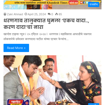
राजकीय
Zaki Ahmad
April 25, 2024
0
65
धरणगाव तालुक्यात घुमला ‘एकच वादा..,
करण दादा’चा नारा
खान्देश टाइम्स न्यूज l २५ एप्रिल २०२४ l धरणगाव l महाविकास आघाडीचे जळगाव
लोकसभेचे उमेदवार करणदादा पाटील यांच्या प्रचार फेऱ्यांना…
Read More »