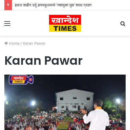
इकरा शाहीन उर्दू हायस्कूलमध्ये ‘नशामुक्त युवा’ शपथ ग्रहण
Menu
S
fo
Home
/
Karan Pawar
Karan Pawar