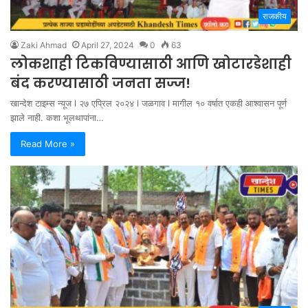
राजकीय
Zaki Ahmad
April 27, 2024
0
63
लोकशाही टिकविण्यासाठी आणि खोटारडेशाही
बंद करण्यासाठी जनता सज्ज!
खान्देश टाइम्स न्यूज l २७ एप्रिल २०२४ l जळगाव l मागील १० वर्षात एकही आश्वासन पूर्ण
झाले नाही. कशा भूलथापांना…
Read More »