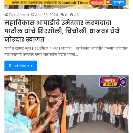
राजकीय
Zaki Ahmad
April 26, 2024
0
46
महाविकास आघाडीचे उमेदवार करणदादा
पाटील यांचे शिरसोली, चिंचोली, धानवड येथे
जोरदार स्वागत
खान्देश टाइम्स न्यूज l २६ एप्रिल २०२४ l जळगाव l महाविकास आघाडीचे जळगाव लोकसभा
मतदारसंघाचे उमेदवार करण बाळासाहेब पाटील यांच्या…
Read More »