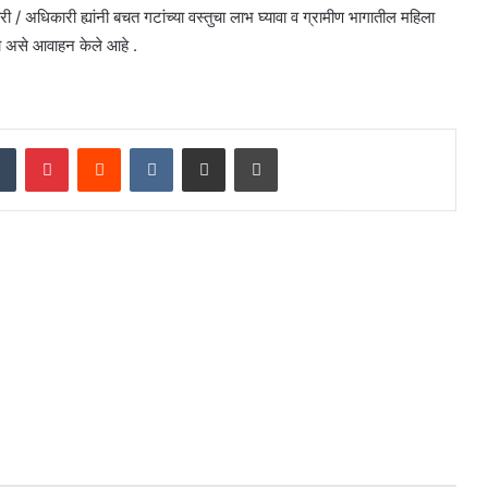
ी / अधिकारी ह्यांनी बचत गटांच्या वस्तुचा लाभ घ्यावा व ग्रामीण भागातील महिला
ावा असे आवाहन केले आहे .
dIn
Tumblr
Pinterest
Reddit
VKontakte
Share via Email
Print