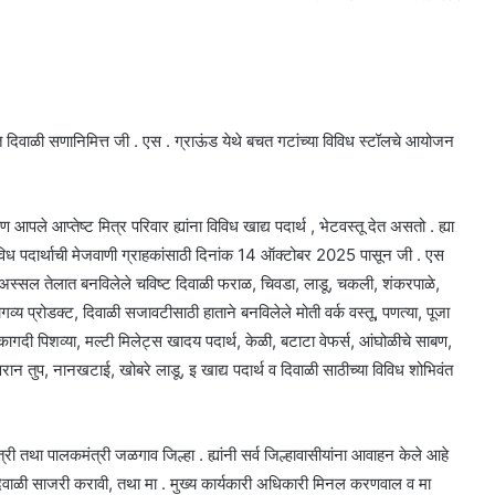
त दिवाळी सणानिमित्त जी . एस . ग्राऊंड येथे बचत गटांच्या विविध स्टॉलचे आयोजन
ले आप्तेष्ट मित्र परिवार ह्यांना विविध खाद्य पदार्थ , भेटवस्तू देत असतो . ह्या
विविध पदार्थाची मेजवाणी ग्राहकांसाठी दिनांक 14 ऑक्टोबर 2025 पासून जी . एस
ाने अस्सल तेलात बनविलेले चविष्ट दिवाळी फराळ, चिवडा, लाडू, चकली, शंकरपाळे,
गव्य प्रोडक्ट, दिवाळी सजावटीसाठी हाताने बनविलेले मोती वर्क वस्तू, पणत्या, पूजा
ागदी पिशव्या, मल्टी मिलेट्स खादय पदार्थ, केळी, बटाटा वेफर्स, आंघोळीचे साबण,
ावरान तुप, नानखटाई, खोबरे लाडू, इ खाद्य पदार्थ व दिवाळी साठीच्या विविध शोभिवंत
्री तथा पालकमंत्री जळगाव जिल्हा . ह्यांनी सर्व जिल्हावासीयांना आवाहन केले आहे
धी दिवाळी साजरी करावी, तथा मा . मुख्य कार्यकारी अधिकारी मिनल करणवाल व मा