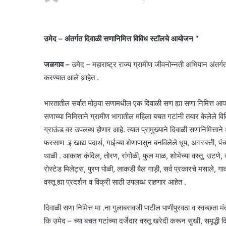
उमेद – अंतर्गत दिवाळी सणानिमित्त विविध स्टॉलचे आयोजन “
जळगाव –
उमेद – महाराष्ट्र राज्य ग्रामीण जीवनोन्नती अभियान अंतर्ग
करण्यात आले आहेत .
भारतातील सर्वात मोठ्या सणामधील एक दिवाळी सण ह्या सणा निमित्त आपण आप
सणाच्या निमित्ताने ग्रामीण भागातील महिला बचत गटांनी तयार केलेले 
ग्राऊंड वर उपलब्ध होणार आहे. त्यात प्रामुख्याने दिवाळी सणानिमित्त
फरसाण .इ खाद्य पदार्थ, गाईच्या शेणापासुन बनविलेले धूप, अगरबत्ती, पंच
थाळी . आकाश कंदिल, तोरण, रांगोळी, फुल माळ, शोभेच्या वस्तू, उटणे, क
रोस्टेड मिलेट्स, पुरण पोळी, लाकडी बैल गाड़ी, सर्व प्रकारचे मसाले, ग
वस्तू ह्या प्रदर्शन व विक्री साठी उपलब्ध राहणार आहेत .
दिवाळी सणा निमित्त मा .ना गुलाबरावजी पाटील पाणीपुरवठा व स्वच्छता मंत
कि उमेद – च्या बचत गटांच्या दर्जेदार वस्तू खरेदी करून सुखी, समृद्