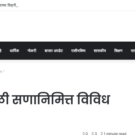
ंसाच्या विक्रीवर कारवाई टाळण्यासाठी पाच लाखांची मागणी
हे
धार्मिक
नोकरी
बाजार अपडेट
राशीभविष्य
शासकीय
शिक्षण
सा
न “
ाळी सणानिमित्त विविध
0
3
1 minute read