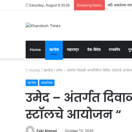
बंदी असलेल्या मा
Saturday, August 8 2026
Breaking News
Home
खान्देश
महाराष्ट्र
देश-विदेश
राजकीय
गुन्
Home
/
खान्देश
/
उमेद – अंतर्गत दिवाळी सणानिमित्त विविध स्टॉलचे आयोज
खान्देश
सामाजिक
उमेद – अंतर्गत दिव
स्टॉलचे आयोजन “
Zaki Ahmad
October 13, 2025