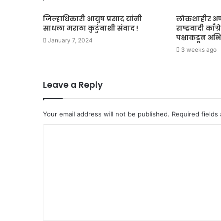
जिल्हाधिकारी आयुष प्रसाद यांनी
लोकशाहीर अण्
साधला मराठा कुटुंबाशी संवाद !
राष्ट्रवादी काँग
पक्षाकडून अभ
January 7, 2024
3 weeks ago
Leave a Reply
Your email address will not be published.
Required fields
C
o
m
m
e
n
t