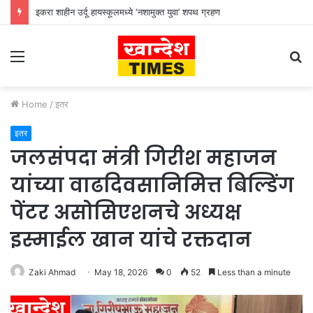
इकरा शाहीन उर्दू हायस्कूलमध्ये ‘नशामुक्त युवा’ शपथ ग्रहण
Menu
S
fo
Home
/
इतर
इतर
जलसंपदा मंत्री गिरीश महाजन
यांच्या वाढदिवसानिमित्त बिल्डिंग
पेंटर असोसिएशनचे अध्यक्ष
इस्माईल खान यांचे रक्तदान
Zaki Ahmad
May 18, 2026
0
52
Less than a minute