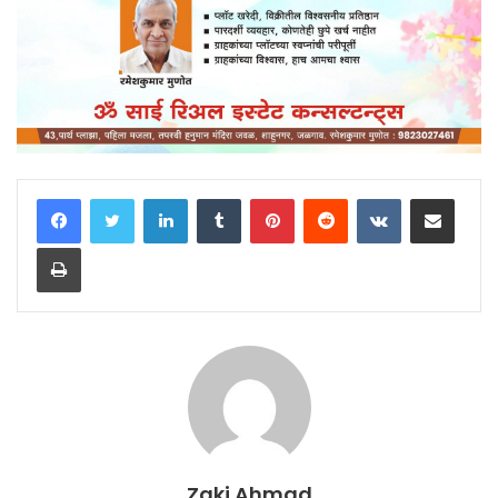
LinkedIn
Tumblr
Pinterest
Reddit
VKontakte
Share via Email
Print
Zaki Ahmad