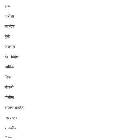
इतर
क्रीडा
खान्देश
गुन्हे
जळगांव
देश-विदेश
धार्मिक
निधन
नोकरी
पोलीस
बाजार अपडेट
महाराष्ट्र
राजकीय
विशेष