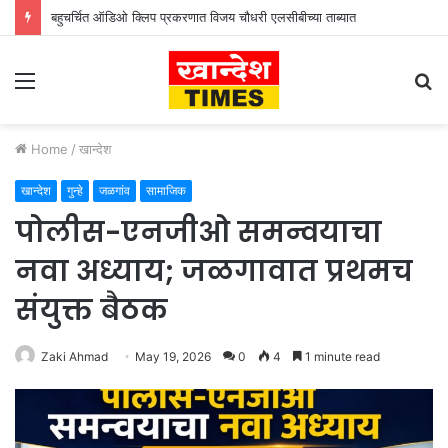
बहुचर्चित ऑडिओ क्लिप प्रकरणात विजय चौधरी एलसीबीच्या ताब्यात
Menu
S
fo
Home
/
खान्देश
खान्देश
गुन्हे
जळगांव
सामाजिक
पोलीस-एनजीओ समन्वयाचा
नवा अध्याय; जळगावात प्रथमच
संयुक्त बैठक
Zaki Ahmad
May 19, 2026
0
4
1 minute read