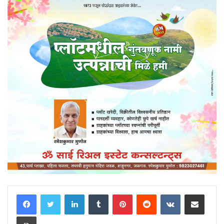
LinkedIn
Tumblr
Pinterest
Reddit
VKontakte
Share via Email
Print