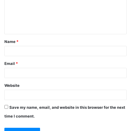
m
e
n
t
Name
*
*
Email
*
Website
Save my name, email, and website in this browser for the next
time I comment.