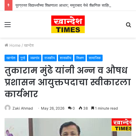
पूरग्रस्त विद्यार्थ्यांच्या शिक्षणाला आधार; ममुराबाद येथे शैक्षणिक साहित्याचे वाटप
Menu
S
fo
Home
/
खान्देश
खान्देश
गुन्हे
जळगांव
राजकीय
शासकीय
शिक्षण
सामाजिक
तुकाराम मुंढे यांनी अन्न व औषध
प्रशासन आयुक्तपदाचा स्वीकारला
कार्यभार
Zaki Ahmad
May 26, 2026
0
38
1 minute read