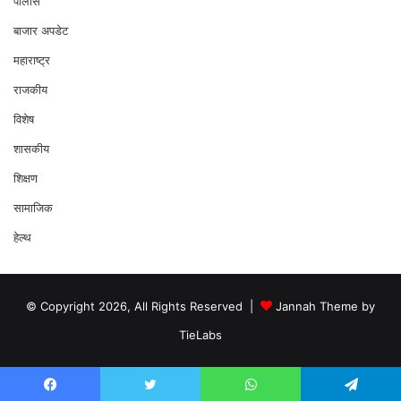
पोलीस
बाजार अपडेट
महाराष्ट्र
राजकीय
विशेष
शासकीय
शिक्षण
सामाजिक
हेल्थ
© Copyright 2026, All Rights Reserved |
Jannah Theme by
TieLabs