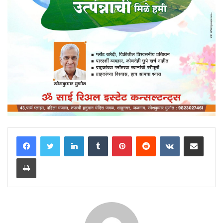
LinkedIn
Tumblr
Pinterest
Reddit
VKontakte
Share via Email
Print