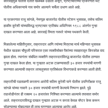
कारवाईमुळे पोलीस दलात खळबळ उडाली असून, भ्रष्टाचाराच्या प्रकरणात थेट
पोलीस अधिकाऱ्याचे नाव समोर आल्याने चर्चेला उधाण आले आहे.
या प्रकरणात राजु सांगळे, नेमणूक बाजारपेठ पोलीस स्टेशन भुसावळ, तसेच सलिम
हाकीम कुरेशी यांच्याविरुद्ध भ्रष्टाचार प्रतिबंध अधिनियम १९८८ अंतर्गत गुन्हा
दाखल करण्यात आला आहे. कारवाई स्मिता नवघरे यांच्या पथकाने केली.
मिळालेल्या माहितीनुसार, तक्रारदार आणि त्यांच्या मित्राचा मार्च महिन्यात भुसावळ
येथील खडका चौफुली परिसरात एका व्यक्तीसोबत पैशांच्या व्यवहारातून किरकोळ वाद
झाला होता. त्यानंतर संबंधित व्यक्तीने तक्रारदारांविरुद्ध बाजारपेठ पोलीस ठाण्यात
गुन्हा दाखल केला होता. या गुन्ह्यात अटक टाळण्यासाठी ३० हजार रुपयांची मागणी
करण्यात आल्याची तक्रार लाचलुचपत प्रतिबंधक विभागाकडे करण्यात आली होती.
तक्रारीची पडताळणी करताना आरोपी सलिम कुरेशी याने पोलीस उपनिरीक्षक राजु
सांगळे यांच्या नावाने ३० हजार रुपयांची मागणी केल्याचे निष्पन्न झाले. पुढे
तडजोडीनंतर ही रक्कम २० हजारांवर निश्चित करण्यात आल्याचे तपासात समोर
आले. तक्रारदाराविरुद्ध दाखल गुन्ह्यात अटक न करता केवळ चॅप्टर केस करून
सोडण्याच्या मोबदल्यात ही लाच मागण्यात आल्याचा आरोप आहे.