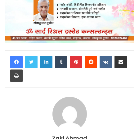
LinkedIn
Tumblr
Pinterest
Reddit
VKontakte
Share via Email
Print
Zaki Ahmad