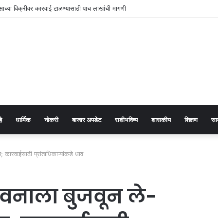
ंसाच्या विक्रीवर कारवाई टाळण्यासाठी पाच लाखांची मागणी
हे
धार्मिक
नोकरी
बाजार अपडेट
राशीभविष्य
शासकीय
शिक्षण
सा
 कारवाईसाठी प्रांताधिकाऱ्यांकडे धाव
ावनाला बुजवून ले-