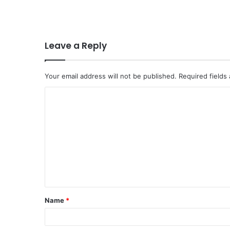
Leave a Reply
Your email address will not be published.
Required fields
C
o
m
m
e
n
t
Name
*
*