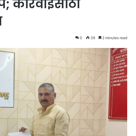
प; कारवाईसाठी
व
0
39
2 minutes read