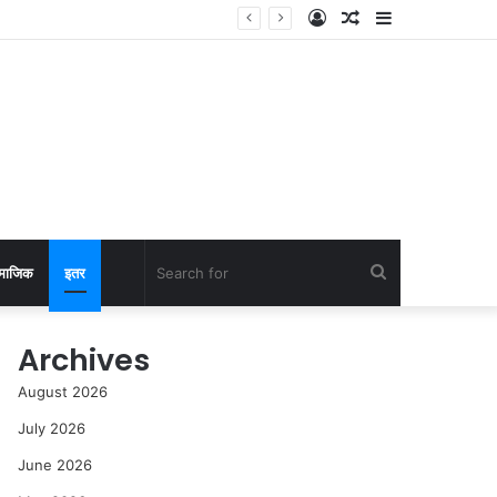
Log
Random
Sidebar
In
Article
Search
माजिक
इतर
for
Archives
August 2026
July 2026
June 2026