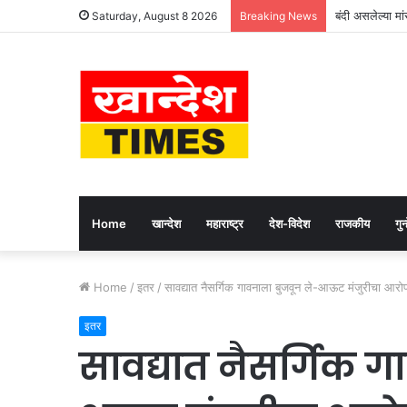
बंदी असलेल्या मा
Saturday, August 8 2026
Breaking News
Home
खान्देश
महाराष्ट्र
देश-विदेश
राजकीय
गुन्
Home
/
इतर
/
सावद्यात नैसर्गिक गावनाला बुजवून ले-आऊट मंजुरीचा आरोप;
इतर
सावद्यात नैसर्गिक ग