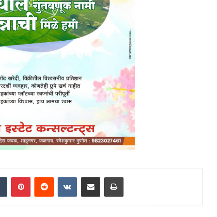
dIn
Tumblr
Pinterest
Reddit
VKontakte
Share via Email
Print