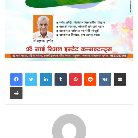
LinkedIn
Tumblr
Pinterest
Reddit
VKontakte
Share via Email
Print