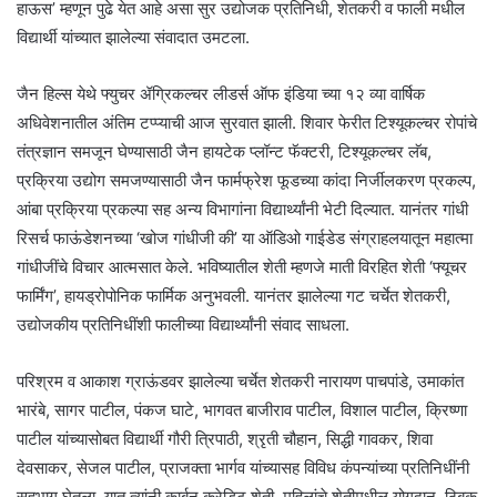
हाऊस’ म्हणून पुढे येत आहे असा सुर उद्योजक प्रतिनिधी, शेतकरी व फाली मधील
विद्यार्थी यांच्यात झालेल्या संवादात उमटला.
जैन हिल्स येथे फ्युचर ॲग्रिकल्चर लीडर्स ऑफ इंडिया च्या १२ व्या वार्षिक
अधिवेशनातील अंतिम टप्प्याची आज सुरवात झाली. शिवार फेरीत टिश्यूकल्चर रोपांचे
तंत्रज्ञान समजून घेण्यासाठी जैन हायटेक प्लॉन्ट फॅक्टरी, टिश्यूकल्चर लॅब,
प्रक्रिया उद्योग समजण्यासाठी जैन फार्मफ्रेश फूडच्या कांदा निर्जीलकरण प्रकल्प,
आंबा प्रक्रिया प्रकल्पा सह अन्य विभागांना विद्यार्थ्यांनी भेटी दिल्यात. यानंतर गांधी
रिसर्च फाऊंडेशनच्या ‘खोज गांधीजी की’ या ऑडिओ गाईडेड संग्राहलयातून महात्मा
गांधीजींचे विचार आत्मसात केले. भविष्यातील शेती म्हणजे माती विरहित शेती ‘फ्यूचर
फार्मिंग’, हायड्रोपोनिक फार्मिक अनुभवली. यानंतर झालेल्या गट चर्चेत शेतकरी,
उद्योजकीय प्रतिनिधींशी फालीच्या विद्यार्थ्यांनी संवाद साधला.
परिश्रम व आकाश ग्राऊंडवर झालेल्या चर्चेत शेतकरी नारायण पाचपांडे, उमाकांत
भारंबे, सागर पाटील, पंकज घाटे, भागवत बाजीराव पाटील, विशाल पाटील, क्रिष्णा
पाटील यांच्यासोबत विद्यार्थी गौरी त्रिपाठी, श्रृती चौहान, सिद्धी गावकर, शिवा
देवसाकर, सेजल पाटील, प्राजक्ता भार्गव यांच्यासह विविध कंपन्यांच्या प्रतिनिधींनी
सहभाग घेतला. यात त्यांनी कार्बन क्रेडिट शेती, महिलांचे शेतीमधील योगदान, ठिबक