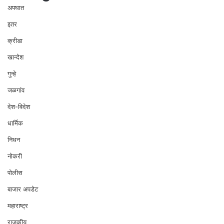
अपघात
इतर
क्रीडा
खान्देश
गुन्हे
जळगांव
देश-विदेश
धार्मिक
निधन
नोकरी
पोलीस
बाजार अपडेट
महाराष्ट्र
राजकीय