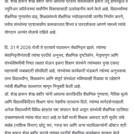
डॉ. शेख हारून शेख बशीर यांनी आपल्या प्रदीर्घ सेवाकाळात इकरा उर्दू हायस्कूल व
ज्युनिअर कॉलेजच्या सर्वांगीण विकासासाठी उल्लेखनीय कार्य केले आहे. विद्यार्थ्यांच्या
शैक्षणिक गुणवत्तेत वाढ, शिक्षकांमध्ये शैक्षणिक नवोपक्रमांची जाणीव निर्माण करणे,
तसेच संस्थेच्या प्रशासकीय कामकाजात शिस्त व पारदर्शकता आणणे यामध्ये त्यांचे
योगदान अत्यंत मोलाचे राहिले आहे.
दि. 31 मे 2026 रोजी ते प्राचार्य पदावरून सेवानिवृत्त झाले. त्यांच्या
सेवानिवृत्तीनंतरही त्यांचा प्रदीर्घ अनुभव, शैक्षणिक दृष्टीकोन, नेतृत्वगुण आणि
संस्थेविषयीची निष्ठा लक्षात घेऊन इकरा शिक्षण संस्थेने त्यांच्यावर पुन्हा एकदा
महत्त्वाची जबाबदारी सोपविली आहे. संस्थेच्या कार्यकारी मंडळाने त्यांच्या अनुभवाचा
लाभ विद्यार्थ्यांना, शिक्षकांना आणि संपूर्ण संस्थेला भविष्यातही मिळावा या उद्देशाने
त्यांची शैक्षणिक सल्लागार म्हणून नियुक्ती केली आहे.
डॉ. शेख हारून शेख बशीर यांनी आपल्या कारकिर्दीत शैक्षणिक गुणवत्ता, नैतिक मूल्ये
आणि विद्यार्थीकेंद्रित शिक्षण यांना नेहमीच प्राधान्य दिले. त्यांच्या मार्गदर्शनाखाली
अनेक विद्यार्थ्यांनी विविध क्षेत्रांत यश संपादन केले असून संस्थेची शैक्षणिक प्रतिष्ठा
उंचावण्यामध्ये त्यांचा मोठा वाटा आहे.या वेळी माजी शिक्षक आमदार श्री सुधीर तांबे
साहेब (नाशिक विभाग) छोटू सर, गरुड सर आणि अन्य पदाधिकाऱ्यांनी डॉक्टर श्री
शेख हारून शेख बशीर सरांचे त्यांच्या प्रदीर्घ शैक्षणिक कार्याबद्दल सत्कार केले.