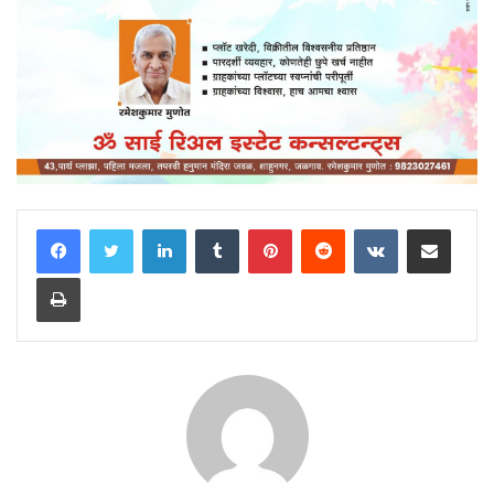
LinkedIn
Tumblr
Pinterest
Reddit
VKontakte
Share via Email
Print