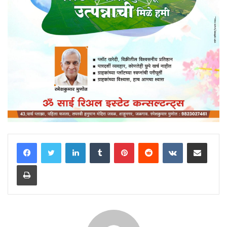
LinkedIn
Tumblr
Pinterest
Reddit
VKontakte
Share via Email
Print