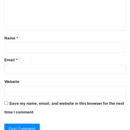
m
e
n
t
Name
*
*
Email
*
Website
Save my name, email, and website in this browser for the next
time I comment.