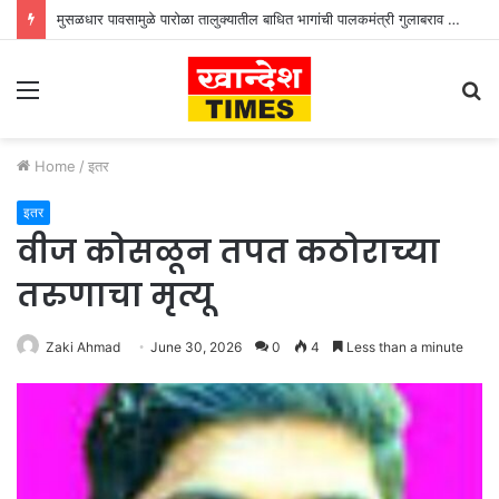
मुसळधार पावसामुळे पारोळा तालुक्यातील बाधित भागांची पालकमंत्री गुलाबराव पाटील जलसंपदा मंत्री गिरीश महाजन यांनी केली पाहणी
Menu
S
fo
Home
/
इतर
इतर
वीज कोसळून तपत कठोराच्या
तरुणाचा मृत्यू
Zaki Ahmad
June 30, 2026
0
4
Less than a minute