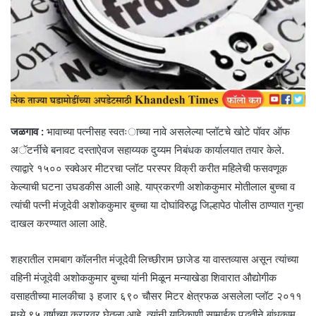
जळगाव :
भावाच्या पत्नीसह स्वतःाच्या नावे असलेल्या प्लॉटचे खोटे पॉवर ऑफ
अॅटर्नीचे बनावट दस्ताऐवज सहाय्यक दुय्यम निबंधक कार्यालयात तयार केले.
त्याद्वारे १५०० स्क्वेअर मीटरचा प्लॉट परस्पर विक्री करीत महिलेची फसवणूक
केल्याची घटना उघडकीस आली आहे. याप्रकरणी अशोककुमार मोतीलाल बुच्चा व
त्यांची पत्नी मंजूदेवी अशोककुमार बुच्चा या दोघांविरुद्ध जिल्हापेठ पोलीस ठाण्यात गुन्हा
दाखल करण्यात आला आहे.
शहरातील रामबाग कॉलनीत मंजूदेवी लिच्छीराम छाजेड या वास्तव्यास असून त्यांच्या
वहिनी मंजूदेवी अशोककुमार बुच्चा यांनी मिळून मन्याखेडा शिवारात औद्योगीक
वसाहतीच्या मालकीचा ३ हजार ६९० चौसर मिटर क्षेत्रफळ असलेला प्लॉट २०११
मध्ये ९५ वर्षाच्या करारवर घेतला आहे. त्यांनी याठिकाणी सामाईक पद्धतीने बांधकाम