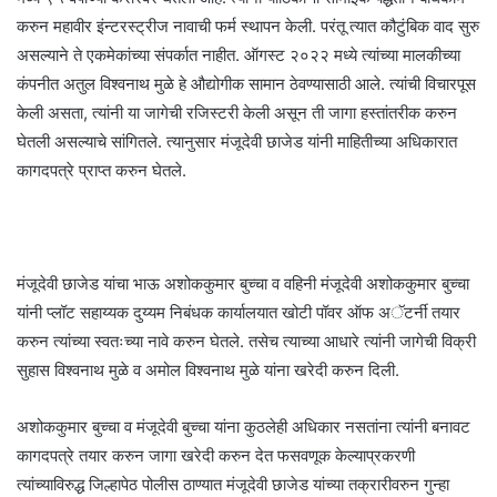
करुन महावीर इंन्टरस्ट्रीज नावाची फर्म स्थापन केली. परंतू त्यात कौटुंबिक वाद सुरु
असल्याने ते एकमेकांच्या संपर्कात नाहीत. ऑगस्ट २०२२ मध्ये त्यांच्या मालकीच्या
कंपनीत अतुल विश्वनाथ मुळे हे औद्योगीक सामान ठेवण्यासाठी आले. त्यांची विचारपूस
केली असता, त्यांनी या जागेची रजिस्टरी केली असून ती जागा हस्तांतरीक करुन
घेतली असल्याचे सांगितले. त्यानुसार मंजूदेवी छाजेड यांनी माहितीच्या अधिकारात
कागदपत्रे प्राप्त करुन घेतले.
मंजूदेवी छाजेड यांचा भाऊ अशोककुमार बुच्चा व वहिनी मंजूदेवी अशोककुमार बुच्चा
यांनी प्लॉट सहाय्यक दुय्यम निबंधक कार्यालयात खोटी पॉवर ऑफ अॅटर्नी तयार
करुन त्यांच्या स्वतःच्या नावे करुन घेतले. तसेच त्याच्या आधारे त्यांनी जागेची विक्री
सुहास विश्वनाथ मुळे व अमोल विश्वनाथ मुळे यांना खरेदी करुन दिली.
अशोककुमार बुच्चा व मंजूदेवी बुच्चा यांना कुठलेही अधिकार नसतांना त्यांनी बनावट
कागदपत्रे तयार करुन जागा खरेदी करुन देत फसवणूक केल्याप्रकरणी
त्यांच्याविरुद्ध जिल्हापेठ पोलीस ठाण्यात मंजूदेवी छाजेड यांच्या तक्रारीवरुन गुन्हा