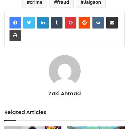
crime
fraud
Jalgaon
LinkedIn
Tumblr
Pinterest
Reddit
VKontakte
Share via Email
Print
Zaki Ahmad
Related Articles