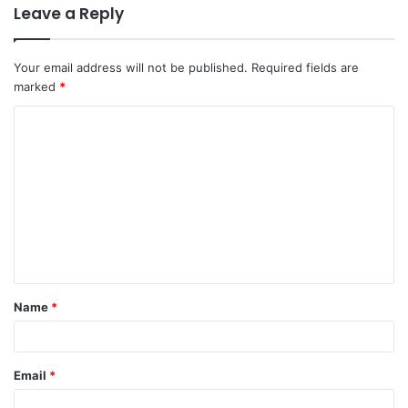
Leave a Reply
Your email address will not be published.
Required fields are
marked
*
C
o
m
m
e
n
t
Name
*
*
Email
*