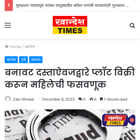
मुसळधार पावसामुळे पारोळा तालुक्यातील बाधित भागांची पालकमंत्री गुलाबराव पाटील जलसंपदा मंत्री गिरीश महाजन यांनी केली पाहणी
Menu
S
fo
Home
/
खान्देश
खान्देश
गुन्हे
जळगांव
बनावट दस्ताऐवजद्वारे प्लॉट विक्री
करून महिलेची फसवणूक
Zaki Ahmad
December 8, 2023
0
6
1 minute read