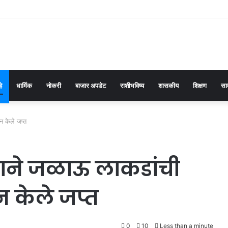
हे
धार्मिक
नोकरी
बाजार अपडेट
राशीभविष्य
शासकीय
शिक्षण
सा
 केले जप्त
ाने जळाऊ लाकडांची
 केले जप्त
0
10
Less than a minute