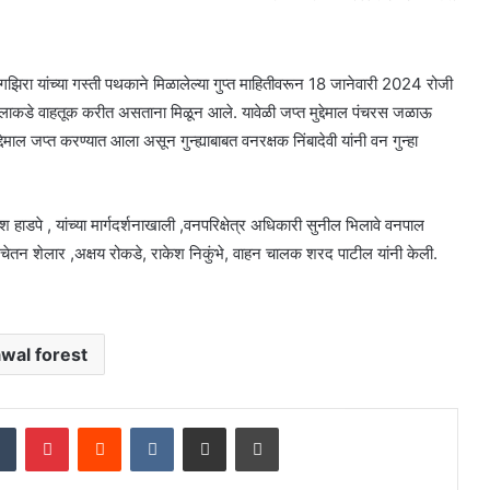
गझिरा यांच्या गस्ती पथकाने मिळालेल्या गुप्त माहितीवरून 18 जानेवारी 2024 रोजी
ाकडे वाहतूक करीत असताना मिळून आले. यावेळी जप्त मुद्देमाल पंचरस जळाऊ
 जप्त करण्यात आला असून गुन्ह्याबाबत वनरक्षक निंबादेवी यांनी वन गुन्हा
डपे , यांच्या मार्गदर्शनाखाली ,वनपरिक्षेत्र अधिकारी सुनील भिलावे वनपाल
क चेतन शेलार ,अक्षय रोकडे, राकेश निकुंभे, वाहन चालक शरद पाटील यांनी केली.
wal forest
dIn
Tumblr
Pinterest
Reddit
VKontakte
Share via Email
Print