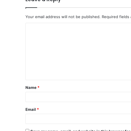
Your email address will not be published.
Required fields
C
o
m
m
e
n
t
Name
*
*
Email
*