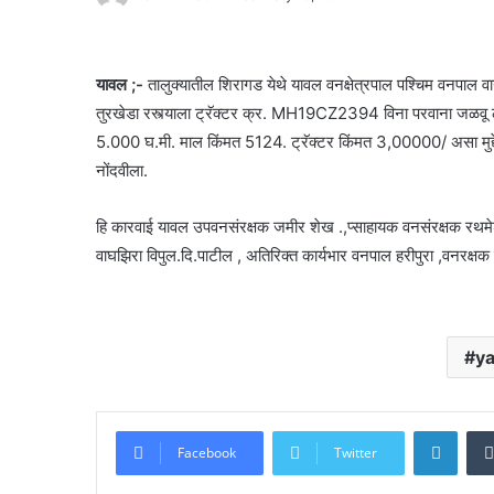
यावल ;-
तालुक्यातील शिरागड येथे यावल वनक्षेत्रपाल पश्चिम वनपाल वा
तुरखेडा रस्त्याला ट्रॅक्टर क्र. MH19CZ2394 विना परवाना जळवू ल
5.000 घ.मी. माल किंमत 5124. ट्रॅक्टर किंमत 3,00000/ असा मुद्देमाल
नोंदवीला.
हि कारवाई यावल उपवनसंरक्षक जमीर शेख .,प्साहायक वनसंरक्षक रथमेश हा
वाघझिरा विपुल.दि.पाटील , अतिरिक्त कार्यभार वनपाल हरीपुरा ,वनरक्ष
ya
Linke
Facebook
Twitter