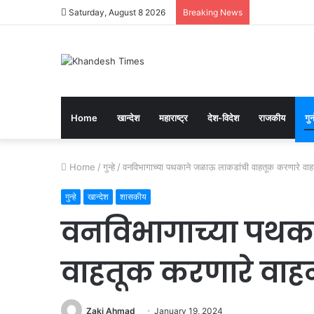
Saturday, August 8 2026
Breaking News
Home
खान्देश
महाराष्ट्र
देश-विदेश
राजकीय
गुन्
Home
/
गुन्हे
/
वनविभागाच्या पथकाने जळाऊ लाकडांची वाहतूक करणारे वाहन
गुन्हे
खान्देश
शासकीय
वनविभागाच्या पथक
वाहतूक करणारे वाहन
Zaki Ahmad
January 19, 2024