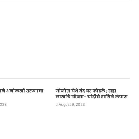
्याने अनोळखी तरुणाचा
गोजोरा येथे बंद घर फोडले ; सहा
लाखांचे सोन्या- चांदीचे दागिने लंपास
2023
August 9, 2023