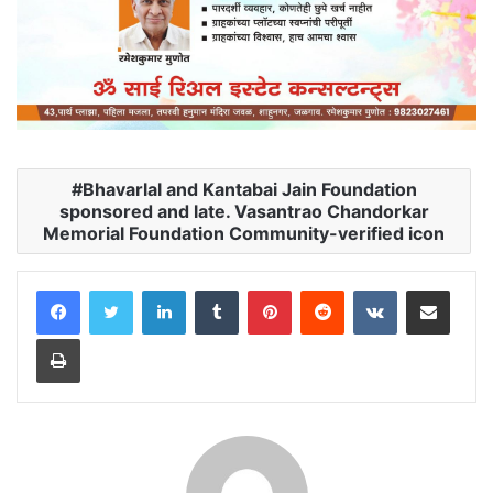
Bhavarlal and Kantabai Jain Foundation
sponsored and late. Vasantrao Chandorkar
Memorial Foundation Community-verified icon
LinkedIn
Tumblr
Pinterest
Reddit
VKontakte
Share via Email
Print