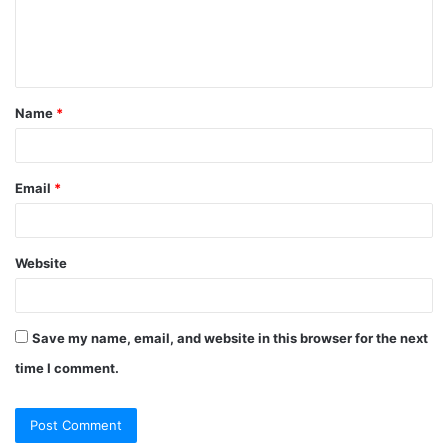
e
n
t
Name
*
*
Email
*
Website
Save my name, email, and website in this browser for the next
time I comment.