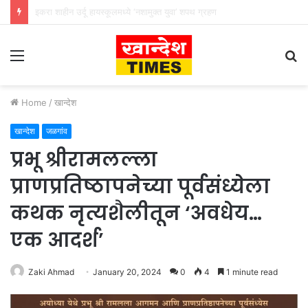
इकरा शाहीन ज्युनिअर कॉलेजमध्ये ‘एक पेड माँ के नाम’ अभियान
Menu
S
fo
Home
/
खान्देश
खान्देश
जळगांव
प्रभू श्रीरामलल्ला
प्राणप्रतिष्ठापनेच्या पूर्वसंध्येला
कथक नृत्यशैलीतून ‘अवधेय…
एक आदर्श’
Zaki Ahmad
January 20, 2024
0
4
1 minute read