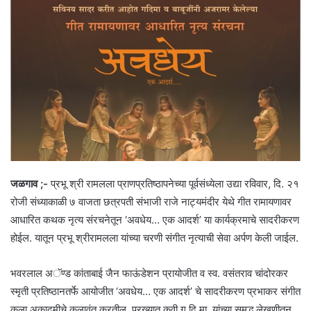
जळगाव ;-
प्रभू श्री रामलला प्राणप्रतिष्ठापनेच्या पूर्वसंध्येला उद्या रविवार, दि. २१
रोजी संध्याकाळी ७ वाजता छत्रपती संभाजी राजे नाट्यमंदीर येथे गीत रामायणावर
आधारित कथक नृत्य संरचनेतून ‘अवधेय… एक आदर्श’ या कार्यक्रमाचे सादरीकरण
होईल. यातून प्रभू श्रीरामलला यांच्या चरणी संगीत नृत्याची सेवा अर्पण केली जाईल.
भवरलाल अॅण्ड कांताबाई जैन फाऊंडेशन प्रायोजीत व स्व. वसंतराव चांदोरकर
स्मृती प्रतिष्ठानतर्फे आयोजीत ‘अवधेय… एक आदर्श’ चे सादरीकरण प्रभाकर संगीत
कला अकादमीचे कलावंत करतील. प्रख्यात कवी ग.दि.मा. यांच्या समृद्ध लेखणीतून