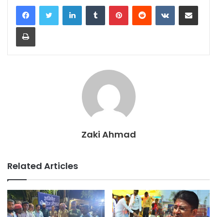
LinkedIn
Tumblr
Pinterest
Reddit
VKontakte
Share via Email
Print
Zaki Ahmad
Related Articles