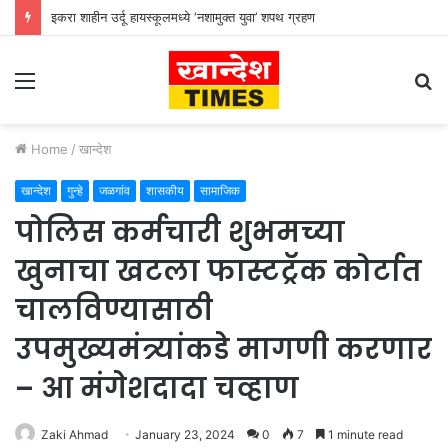
इकरा शाहीन उर्दू हायस्कूलमध्ये ‘नशामुक्त युवा’ शपथ ग्रहण
Menu
S
fo
Home
/
खान्देश
खान्देश
गुन्हे
जळगांव
शासकीय
सामाजिक
पोलिस कर्मचारी शुभमच्या
खुनाचा खटला फास्टट्रॅक कोर्टात
चालविण्यासाठी
उपमुख्यमंत्र्यांकडे मागणी करणार
– आ मंगेशदादा चव्हाण
Zaki Ahmad
January 23, 2024
0
7
1 minute read