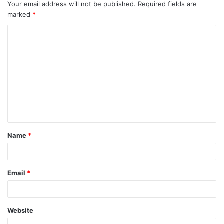
Your email address will not be published.
Required fields are
marked
*
C
o
m
m
e
n
t
Name
*
*
Email
*
Website