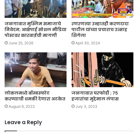
जळगावात मुस्लिम समाजाचे
रणरणत्या उन्हातही करणदादा
निवेदन; आक्षेपार्ह सोशल मीडिया
पाटील यांच्या प्रचाराच उत्साह
पोस्टवर कारवाईची मागणी
शिगेला
June 25, 2026
April 30, 2024
लोकलमध्ये बॉम्बस्फोट
जळगावात घरफोडी ; ७५
करण्याची धमकी देणारा अटकेत
हजारांचा मुद्देमाल लंपास
August 6, 2023
July 3, 2023
Leave a Reply