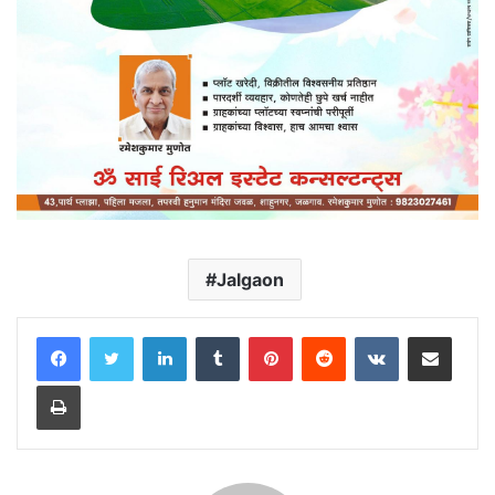
Jalgaon
LinkedIn
Tumblr
Pinterest
Reddit
VKontakte
Share via Email
Print