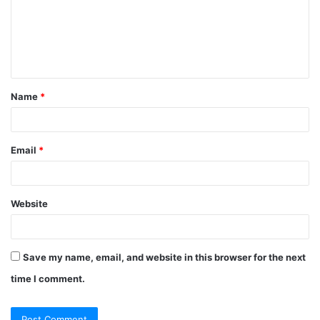
m
e
n
t
Name
*
*
Email
*
Website
Save my name, email, and website in this browser for the next
time I comment.