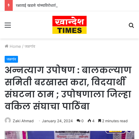
रक्षाताई खडसे यांच्याविरोधातील कथित आक्षेपार्ह वक्तव्याचा निषेध; मुक्ताईनगरात कठोर कारवाईची मागणी
Menu
S
fo
Home
/
जळगांव
जळगांव
अन्नत्याग उपोषण : बालकल्याण
समिती बरखास्त करा, विदयार्थी
संघटना ठाम ; उपोषणाला जिल्हा
वकिल संघाचा पाठिंबा
Zaki Ahmad
January 24, 2024
0
4
2 minutes read