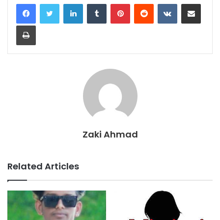
LinkedIn
Tumblr
Pinterest
Reddit
VKontakte
Share via Email
Print
Zaki Ahmad
Related Articles