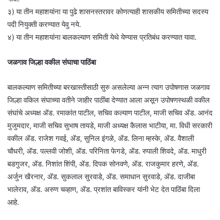
३) या तीन महाशयांना या पुढे शासनस्तरावर कोणत्याही शासकीय समितीच्या सदस्य
पदी नियुक्ती करण्यात येवु नये.
४) या तीन महाशयांना बालकल्याण समिती येथे येण्यास प्रतिबंध करण्यात यावा.
जळगाव जिल्हा वकील संघाचा पाठिंबा
बालकल्याण समितीच्या बरखास्तीसाठी सुरु असलेल्या अन्न त्याग उपोषणास जळगाव
जिल्हा वकिल संघाच्या वतीने जाहीर पाठींबा देण्यात आला असून उपोषणस्थळी वकील
संघांचे अध्यक्ष ॲड. रमाकांत पाटील, सचिव कल्याण पाटील, माजी सचिव ॲड. आनंद
मुजुमदार, माजी सचिव सुभाष तायडे, माजी अध्यक्ष कैलास भाटीया, मा. विधी सरकारी
वकील ॲड. राजेश गवई, ॲड, सुनिल इंगळे, ॲड. लिना म्हस्के, ॲड. वैशाली
चौधरी, ॲड. पल्लवी जोशी, ॲड. परिनिता फेगडे, ॲड. रुपाली शिवदे, ॲड. माधुरी
बडगुजर, ॲड. निशांत शिंपी, ॲड. दिपक सोनवणे, ॲड. राजकुमार हरणे, ॲड.
अर्जुन खैरनार, ॲड. सुकलाल सुरवाडे, ॲड. समाधान सुरवाडे, ॲड. दाजीबा
भालेराव, ॲड. अरुण चव्हाण, ॲड. प्रशांत बाविस्कर यांनी भेट देत पाठिंबा दिला
आहे.