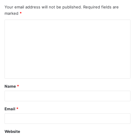
Your email address will not be published.
Required fields are
marked
*
C
o
m
m
e
n
t
Name
*
*
Email
*
Website