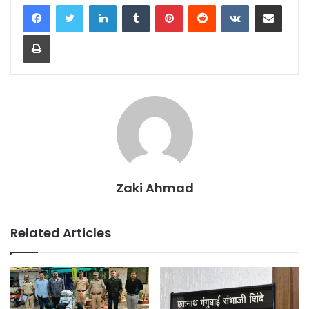
LinkedIn
Tumblr
Pinterest
Reddit
VKontakte
Share via Email
Print
Zaki Ahmad
Related Articles