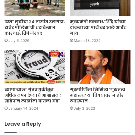
रस्ता लुटीचा 24 तासांत उलगडा;
मुख्यमंत्री एकनाथ शिंदे यांच्या
रावेर पोलिसांची धडाकेबाज
दालनाच्या पाटीवर आले आईचं
कारवाई, तिघे जेरबंद
नाव
July 6, 2026
March 13, 2024
व्यापाऱ्याला गुंतवणुकीतून
गुरुपोर्णिमा निमित्य ‘गुरुतत्व
अधिक नफा देण्याचे आश्वासन ;
महात्म्य’ या विषयावर जाहीर
साडेपाच लाखांना घातला गंडा
व्याख्यान
January 14, 2024
July 3, 2023
Leave a Reply