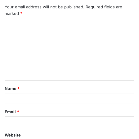
Your email address will not be published.
Required fields are
marked
*
C
o
m
m
e
n
t
Name
*
*
Email
*
Website