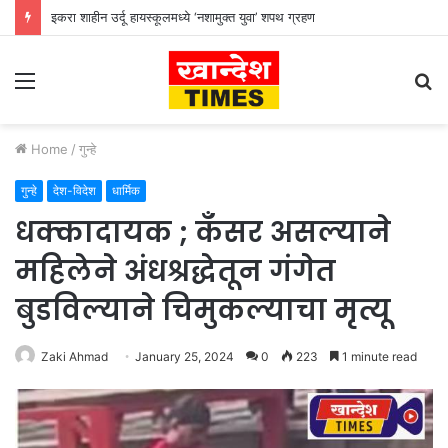
इकरा शाहीन उर्दू हायस्कूलमध्ये ‘नशामुक्त युवा’ शपथ ग्रहण
Menu
S
fo
Home
/
गुन्हे
गुन्हे
देश-विदेश
धार्मिक
धक्कादायक ; कॅंसर असल्याने
महिलेने अंधश्रद्धेतून गंगेत
बुडविल्याने चिमुकल्याचा मृत्यू
Zaki Ahmad
January 25, 2024
0
223
1 minute read