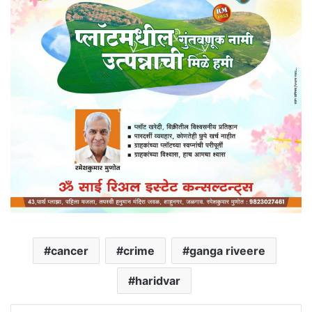
cancer
crime
ganga riveere
haridvar