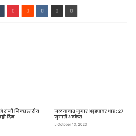
dIn
Tumblr
Pinterest
Reddit
VKontakte
Share via Email
Print
े रोजी जिल्हास्तरीय
जळगावात जुगार अड्ड्यावर धाड ; २७
ही दिन
जुगारी अटकेत
October 10, 2023