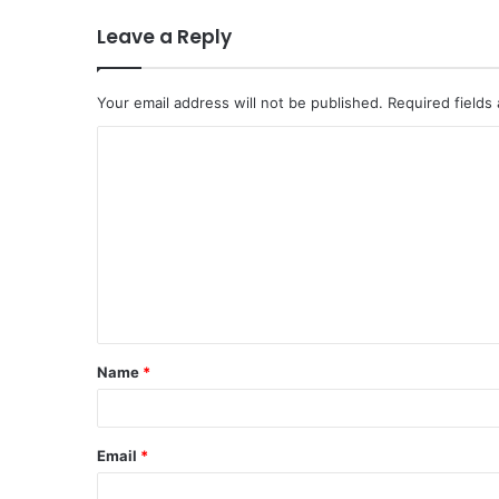
Leave a Reply
Your email address will not be published.
Required fields
C
o
m
m
e
n
t
Name
*
*
Email
*