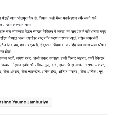
 यंदाही आज भीलपुरा येथे सै. नियाज अली भैय्या फाऊंडेशन तर्फे जश्ने यौमे
ोषात साजरा करण्यात आला.
काशात उंच सोडण्यात येऊन त्याद्वारे विविधता मे एकता, हम सब एक है संविधानात नमूद
ंदेश देण्यात आला. त्यानंतर राष्ट्रगीत पठण करण्यात आले. तसेच याप्रसंगी
्हूरिया जिंदाबाद, हम सब एक है, हिंदुस्तान जिंदाबाद, जय हिंद जय भारत अशा घोषणा
्वज होता.
 नियाज अली, योगेश मराठे, हाजी शकूर बादशहा ,हाजी निसार अहमद, शफी ठेकेदार,
द जब्बार, मोहम्मद हबीब डॉ. परीमल मुजुमदार , हाजी जिन्हा नागोरी,असगर अकबर,
्मद, शेख अरशद, शेख नझरुद्दीन, आवेश शेख, अजिज मास्टर , शेख आरिफ , नूर
ashne Yaume Jamhuriya