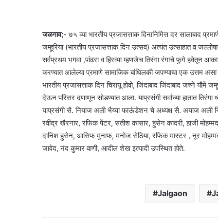
जळगाव;-
७५ व्या भारतीय प्रजासत्ताक दिनानिमित्त दर सालाबाद प्रमाणे
जम्हूरिया (भारतीय प्रजासत्ताक दिन उत्सव) अत्यंत उत्साहात व जल्ल
सर्वप्रथम भगवा ,पांढरा व हिरव्या म्हणजेच तिरंगा रंगाचे फुगे हवेतून आ
करण्यात आलेल्या प्रमाणे सामाजिक बांधिलकी जपण्याचा एक उत्तम असा स
भारतीय प्रजासत्ताक दिन चिरायू होवो, जिंदाबाद जिंदाबाद जश्ने यौमे जम
देऊन परिसर दणाणून सोडण्यात आला. याप्रसंगी सर्वांच्या हातात तिरंगा ध
याप्रसंगी सै. नियाज अली भैय्या फाऊंडेशन चे अध्यक्ष सै. अयाज अली
रवींद्र खैरनार, रफिक पेंटर, सतीश कासार, हुसेन कादरी, हाजी मोहम्म
दानिश हुसेन, आसिफ मुनाफ, मनोज सेठिया, रफिक मास्टर , नूर मोहम
जावेद, नंद कुमार वाणी, आदील शेख इत्यादी उपस्थित होते.
Jalgaon
J