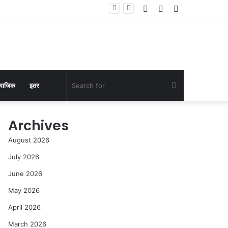
Log
Random
Sidebar
 केली पाहणी
In
Article
Search
माजिक
इतर
for
Archives
August 2026
July 2026
June 2026
May 2026
April 2026
March 2026