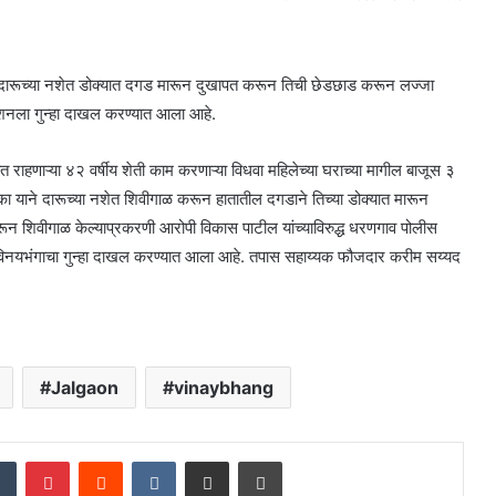
ेस दारूच्या नशेत डोक्यात दगड मारून दुखापत करून तिची छेडछाड करून लज्जा
टेशनला गुन्हा दाखल करण्यात आला आहे.
 राहणाऱ्या ४२ वर्षीय शेती काम करणाऱ्या विधवा महिलेच्या घराच्या मागील बाजूस ३
का याने दारूच्या नशेत शिवीगाळ करून हातातील दगडाने तिच्या डोक्यात मारून
न शिवीगाळ केल्याप्रकरणी आरोपी विकास पाटील यांच्याविरुद्ध धरणगाव पोलीस
ा विनयभंगाचा गुन्हा दाखल करण्यात आला आहे. तपास सहाय्यक फौजदार करीम सय्यद
Jalgaon
vinaybhang
dIn
Tumblr
Pinterest
Reddit
VKontakte
Share via Email
Print