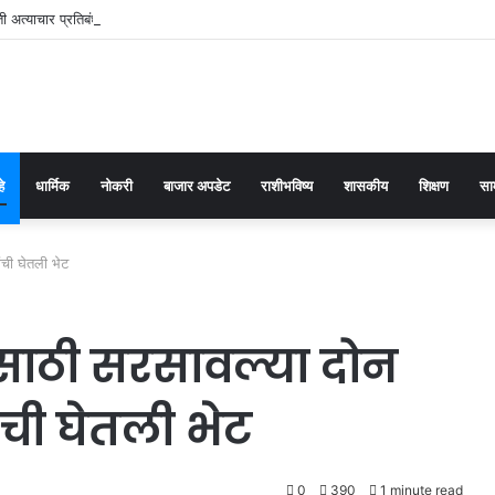
 अत्याचार प्रतिबंधक कायद्याच्या प्रभावी अंमलबजावणीसाठी १२५ पोलीस पाटलांची कार्यशाळा
हे
धार्मिक
नोकरी
बाजार अपडेट
राशीभविष्य
शासकीय
शिक्षण
सा
ांची घेतली भेट
षेसाठी सरसावल्या दोन
ंची घेतली भेट
0
390
1 minute read