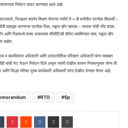
ा प्रशासनाला निवेदन सादर करण्यात आले आहे.
दारे, जिल्ह्यात शालेय शिक्षण घेणाऱ्या नर्सरी ते ५ वी वर्गातील प्रत्येक विद्यार्थी –
्थ्यांची वाहतूक करणाऱ्या प्रत्येक रिक्षा, स्कूल व्हॅन चालक – मालक यांची नोंद शाळा
ि रिक्षामध्ये शक्य असल्यास सीसीटिव्ही कॅमेरा बसविण्यात यावा, स्कूल व्हॅन
या आहेत.
त महिला व बालविकास अधिकारी आणि उपप्रादेशिक परिवहन अधिकारी यांना याबाबत
ोही यांची भेट घेऊन निवेदन दिले असून त्यांनी देखील शासन नियमानुसार योग्य ती
 आणि जिल्हा परिषद मुख्य कार्यकारी अधिकारी यांना देखील देण्यात येणार आहे.
emorandum
RTO
Sp
dIn
Tumblr
Pinterest
Reddit
VKontakte
Share via Email
Print