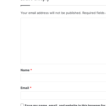
Your email address will not be published.
Required fields
C
o
m
m
e
n
t
Name
*
*
Email
*
Save my name, email, and website in this browser for