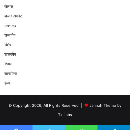
पोलीस
बाजार अपडेट
महाराष्ट्र
राजकीय
विशेष
शासकीय
शिक्षण
सामाजिक
हेल्थ
© Copyright 2026, All Rights Reserved |
Jannah Theme by
TieLabs