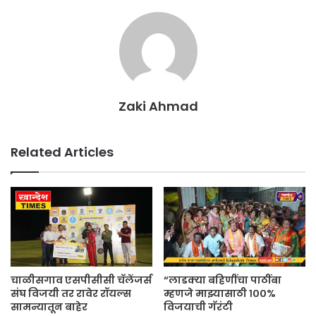
Zaki Ahmad
Related Articles
चाळीसगाव एसपीसीसी चॅलेंजर्स
“लाडक्या बहिणींचा पाठींबा
संघ विजयी तर रावेर रॉयल्स
म्हणजे माझ्यासाठी १००%
सामन्यातून बाहेर
विजयाची गॅरंटी