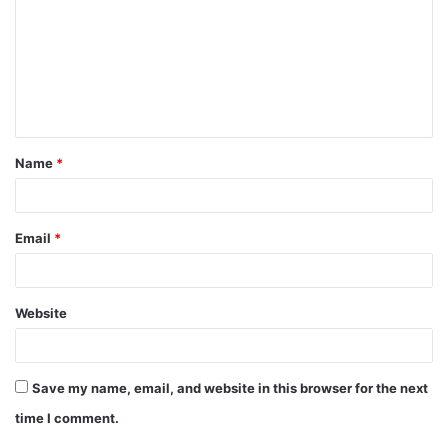
m
m
e
n
t
Name
*
*
Email
*
Website
Save my name, email, and website in this browser for the next
time I comment.