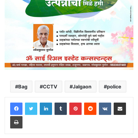
Bag
CCTV
Jalgaon
police
LinkedIn
Tumblr
Pinterest
Reddit
VKontakte
Share via Email
Print