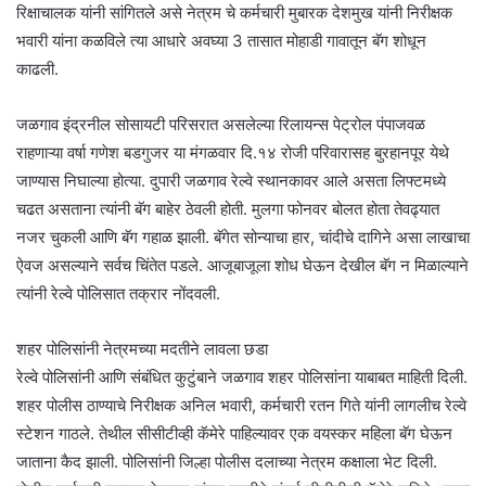
रिक्षाचालक यांनी सांगितले असे नेत्रम चे कर्मचारी मुबारक देशमुख यांनी निरीक्षक
भवारी यांना कळविले त्या आधारे अवघ्या 3 तासात मोहाडी गावातून बॅग शोधून
काढली.
जळगाव इंद्रनील सोसायटी परिसरात असलेल्या रिलायन्स पेट्रोल पंपाजवळ
राहणाऱ्या वर्षा गणेश बडगुजर या मंगळवार दि.१४ रोजी परिवारासह बुरहानपूर येथे
जाण्यास निघाल्या होत्या. दुपारी जळगाव रेल्वे स्थानकावर आले असता लिफ्टमध्ये
चढत असताना त्यांनी बॅग बाहेर ठेवली होती. मुलगा फोनवर बोलत होता तेवढ्यात
नजर चुकली आणि बॅग गहाळ झाली. बॅगेत सोन्याचा हार, चांदीचे दागिने असा लाखाचा
ऐवज असल्याने सर्वच चिंतेत पडले. आजूबाजूला शोध घेऊन देखील बॅग न मिळाल्याने
त्यांनी रेल्वे पोलिसात तक्रार नोंदवली.
शहर पोलिसांनी नेत्रमच्या मदतीने लावला छडा
रेल्वे पोलिसांनी आणि संबंधित कुटुंबाने जळगाव शहर पोलिसांना याबाबत माहिती दिली.
शहर पोलीस ठाण्याचे निरीक्षक अनिल भवारी, कर्मचारी रतन गिते यांनी लागलीच रेल्वे
स्टेशन गाठले. तेथील सीसीटीव्ही कॅमेरे पाहिल्यावर एक वयस्कर महिला बॅग घेऊन
जाताना कैद झाली. पोलिसांनी जिल्हा पोलीस दलाच्या नेत्रम कक्षाला भेट दिली.