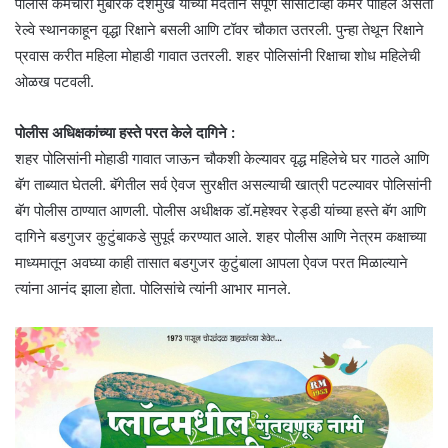
पोलीस कर्मचारी मुबारक देशमुख यांच्या मदतीने संपूर्ण सीसीटीव्ही कॅमेरे पाहिले असता
रेल्वे स्थानकाहून वृद्धा रिक्षाने बसली आणि टॉवर चौकात उतरली. पुन्हा तेथून रिक्षाने
प्रवास करीत महिला मोहाडी गावात उतरली. शहर पोलिसांनी रिक्षाचा शोध महिलेची
ओळख पटवली.
पोलीस अधिक्षकांच्या हस्ते परत केले दागिने :
शहर पोलिसांनी मोहाडी गावात जाऊन चौकशी केल्यावर वृद्ध महिलेचे घर गाठले आणि
बॅग ताब्यात घेतली. बॅगेतील सर्व ऐवज सुरक्षीत असल्याची खात्री पटल्यावर पोलिसांनी
बॅग पोलीस ठाण्यात आणली. पोलीस अधीक्षक डॉ.महेश्वर रेड्डी यांच्या हस्ते बॅग आणि
दागिने बडगुजर कुटुंबाकडे सुपूर्द करण्यात आले. शहर पोलीस आणि नेत्रम कक्षाच्या
माध्यमातून अवघ्या काही तासात बडगुजर कुटुंबाला आपला ऐवज परत मिळाल्याने
त्यांना आनंद झाला होता. पोलिसांचे त्यांनी आभार मानले.