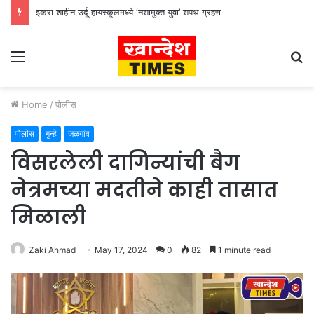
इकरा शाहीन उर्दू हायस्कूलमध्ये ‘नशामुक्त युवा’ शपथ ग्रहण
Menu
S
fo
Home
/
पोलीस
पोलीस
गुन्हे
जळगांव
विसरलेली दागिन्यांची बैग
नेत्रमच्या मदतीने काही तासात
मिळाली
Zaki Ahmad
May 17, 2024
0
82
1 minute read