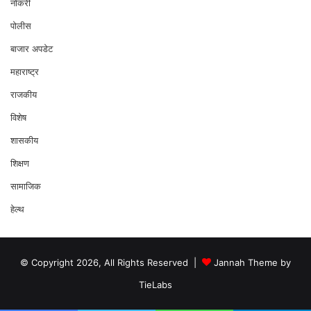
नोकरी
पोलीस
बाजार अपडेट
महाराष्ट्र
राजकीय
विशेष
शासकीय
शिक्षण
सामाजिक
हेल्थ
© Copyright 2026, All Rights Reserved |
Jannah Theme by
TieLabs