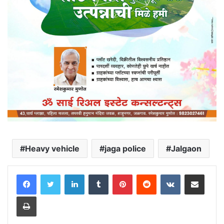
Heavy vehicle
jaga police
Jalgaon
LinkedIn
Tumblr
Pinterest
Reddit
VKontakte
Share via Email
Print