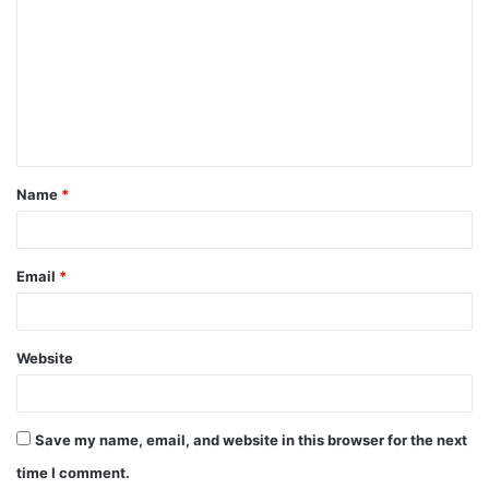
o
m
m
e
n
t
Name
*
*
Email
*
Website
Save my name, email, and website in this browser for the next
time I comment.