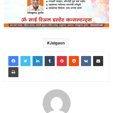
Jalgaon
LinkedIn
Tumblr
Pinterest
Reddit
VKontakte
Share via Email
Print