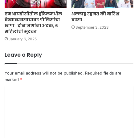
एमआयडीसीतील हॉटेलमधील
अल्लाह रहमत की बारिश
वेश्याव्यवसायावर पोलिसांचा
बरसा…
छापा : दोन जणांना अटक, ६
September 3, 2023
महिलांची सुटका
January 6, 2025
Leave a Reply
Your email address will not be published.
Required fields are
marked
*
C
o
m
m
e
n