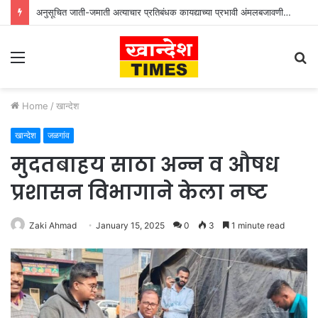
अनुसूचित जाती-जमाती अत्याचार प्रतिबंधक कायद्याच्या प्रभावी अंमलबजावणीसाठी १२५ पोलीस पाटलांची कार्यशाळा
Menu
S
fo
Home
/
खान्देश
खान्देश
जळगांव
मुदतबाहय साठा अन्न व औषध
प्रशासन विभागाने केला नष्ट
Zaki Ahmad
January 15, 2025
0
3
1 minute read