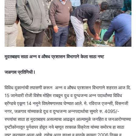
मुदतबाहय साठा अन्न व औषध प्रशासन विभागाने केला साठा नष्ट
जळगाव प्रतिनिधी I
विविध दुकानांची तपासणी करून अन्न व औषध प्रशासन विभागाने शहरात आज दि.
15 जानेवारी रोजी विशेष मोहिम राबवून दुध व दुग्धजन्य अन्न पदार्थांच्या विविध
ब्रॅण्डचे एकूण 14 नमुने विश्लेषणास्तव घेण्यात आले. मे. रविराज एजन्सी, विसनजी
नगर, जळगाव यांच्याकडे दुध व दुग्धजन्य अन्नपदार्थाचा सुमारे रु. 4095/-
रुपयांचा साठा हा मुदतबाहय असल्याचा आढळून आल्यामुळे जनहित व जनआरोग्याच्या
दृष्टीकोनातून पुर्नवापर होवून नये म्हणून तत्काळ विक्रेता यांच्या समोरच हा साठा
नष्ट करण्यात आला आहे. तसेच अन्न सुरक्षा व मानके कायदा 2006 नियम व