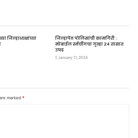
 जिल्हाध्यक्षांच्या
जिल्हापेठ पोलिसांची कामगिरी :
ा
मोबाईल स्नॅचींगचा गुन्हा २४ तासात
उघड
January 11, 2024
 are marked
*