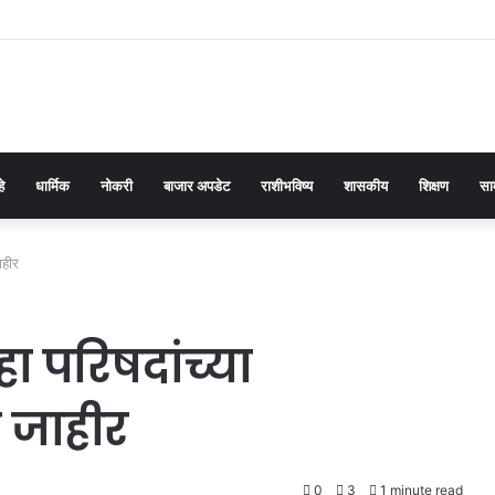
हे
धार्मिक
नोकरी
बाजार अपडेट
राशीभविष्य
शासकीय
शिक्षण
सा
ाहीर
ा परिषदांच्या
ण जाहीर
0
3
1 minute read