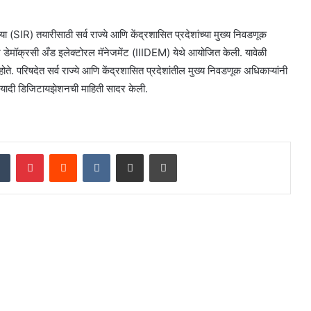
(SIR) तयारीसाठी सर्व राज्ये आणि केंद्रशासित प्रदेशांच्या मुख्य निवडणूक
ॉर डेमॉक्रसी अँड इलेक्टोरल मॅनेजमेंट (IIIDEM) येथे आयोजित केली. यावेळी
. परिषदेत सर्व राज्ये आणि केंद्रशासित प्रदेशांतील मुख्य निवडणूक अधिकाऱ्यांनी
र यादी डिजिटायझेशनची माहिती सादर केली.
dIn
Tumblr
Pinterest
Reddit
VKontakte
Share via Email
Print