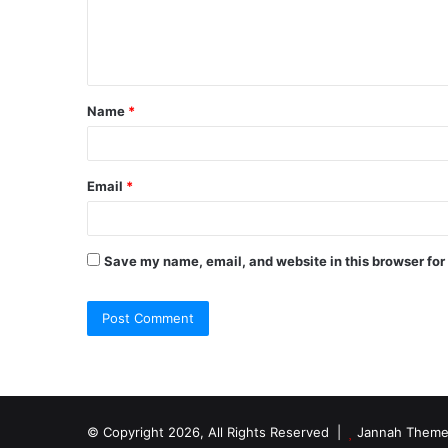
e
n
t
Name
*
*
Email
*
Save my name, email, and website in this browser for
© Copyright 2026, All Rights Reserved |
Jannah Theme