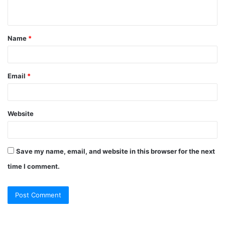
n
t
Name
*
*
Email
*
Website
Save my name, email, and website in this browser for the next
time I comment.