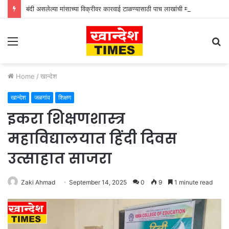
बंदी असलेल्या मांसाच्या विक्रीवर कारवाई टाळण्यासाठी पाच लाखांची मागणी
Menu
S
fo
Home
/
खान्देश
खान्देश
जळगांव
शिक्षण
इकरा शिक्षणशास्त्र
महाविद्यालयात हिंदी दिवस
उत्साहात साजरा
Zaki Ahmad
September 14, 2025
0
9
1 minute read