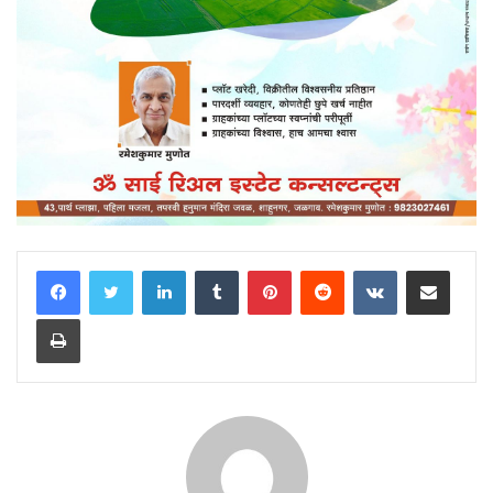
LinkedIn
Tumblr
Pinterest
Reddit
VKontakte
Share via Email
Print