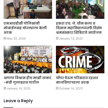
एमआयडीसी पोलिसांनी
इकरा एच. जे. थीम कला व
मोबाईलसह चोरट्याला केली
विज्ञान महाविद्यालयतर्फे विशेष
अटक
श्रमसंस्कार शिबिराचे आयोजन
May 20, 2024
January 13, 2025
आपला विश्वास हीच माझी ताकद
चॉपर घेऊन परिसरात दहशत
-मंत्री गुलाबराव पाटील
माजविणाऱ्याला अटक
January 14, 2025
October 14, 2023
Leave a Reply