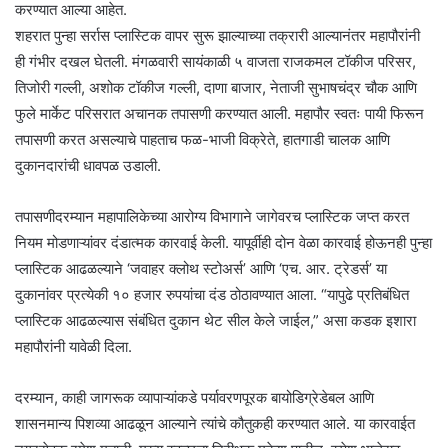
करण्यात आल्या आहेत.
​शहरात पुन्हा सर्रास प्लास्टिक वापर सुरू झाल्याच्या तक्रारी आल्यानंतर महापौरांनी
ही गंभीर दखल घेतली. मंगळवारी सायंकाळी ५ वाजता राजकमल टॉकीज परिसर,
तिजोरी गल्ली, अशोक टॉकीज गल्ली, दाणा बाजार, नेताजी सुभाषचंद्र चौक आणि
फुले मार्केट परिसरात अचानक तपासणी करण्यात आली. महापौर स्वतः पायी फिरून
तपासणी करत असल्याचे पाहताच फळ-भाजी विक्रेते, हातगाडी चालक आणि
दुकानदारांची धावपळ उडाली.
​तपासणीदरम्यान महापालिकेच्या आरोग्य विभागाने जागेवरच प्लास्टिक जप्त करत
नियम मोडणाऱ्यांवर दंडात्मक कारवाई केली. यापूर्वीही दोन वेळा कारवाई होऊनही पुन्हा
प्लास्टिक आढळल्याने ‘जवाहर क्लोथ स्टोअर्स’ आणि ‘एच. आर. ट्रेडर्स’ या
दुकानांवर प्रत्येकी १० हजार रुपयांचा दंड ठोठावण्यात आला. “यापुढे प्रतिबंधित
प्लास्टिक आढळल्यास संबंधित दुकान थेट सील केले जाईल,” असा कडक इशारा
महापौरांनी यावेळी दिला.
​दरम्यान, काही जागरूक व्यापाऱ्यांकडे पर्यावरणपूरक बायोडिग्रेडेबल आणि
शासनमान्य पिशव्या आढळून आल्याने त्यांचे कौतुकही करण्यात आले. या कारवाईत