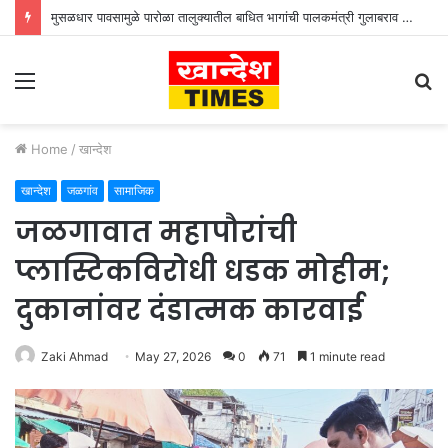
मुसळधार पावसामुळे पारोळा तालुक्यातील बाधित भागांची पालकमंत्री गुलाबराव पाटील जलसंपदा मंत्री गिरीश महाजन यांनी केली पाहणी
Menu
S
fo
Home
/
खान्देश
खान्देश
जळगांव
सामाजिक
जळगावात महापौरांची
प्लास्टिकविरोधी धडक मोहीम;
दुकानांवर दंडात्मक कारवाई
Zaki Ahmad
May 27, 2026
0
71
1 minute read