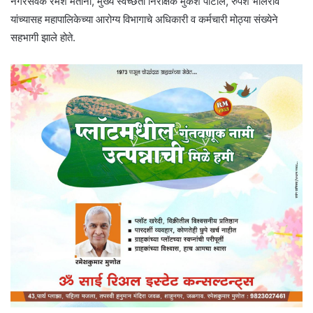
नगरसेवक रमेश मतानी, मुख्य स्वच्छता निरीक्षक मुकेश पाटील, रुपेश भालेराव
यांच्यासह महापालिकेच्या आरोग्य विभागाचे अधिकारी व कर्मचारी मोठ्या संख्येने
सहभागी झाले होते.