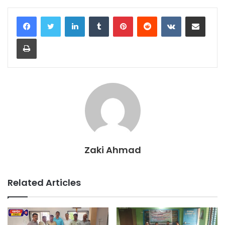
LinkedIn
Tumblr
Pinterest
Reddit
VKontakte
Share via Email
Print
Zaki Ahmad
Related Articles