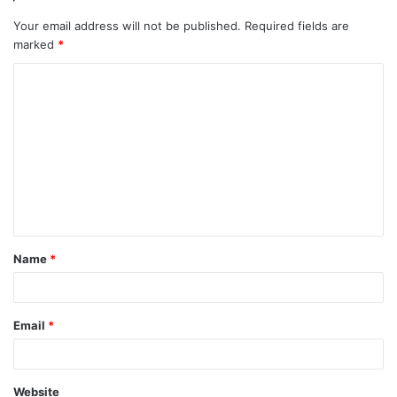
Your email address will not be published.
Required fields are
marked
*
C
o
m
m
e
n
t
Name
*
*
Email
*
Website