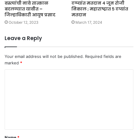
वस्त्यांची नावे तात्काळ
टप्प्यांत मतदान ४ जून रोजी
बदलण्यात यावीत –
निकाल ; महाराष्ट्रात ५ टप्यांत
जिल्हाधिकारी आयुष प्रसाद
मतदान
October 12, 2023
March 17, 2024
Leave a Reply
Your email address will not be published.
Required fields are
marked
*
C
o
m
m
e
n
t
Name
*