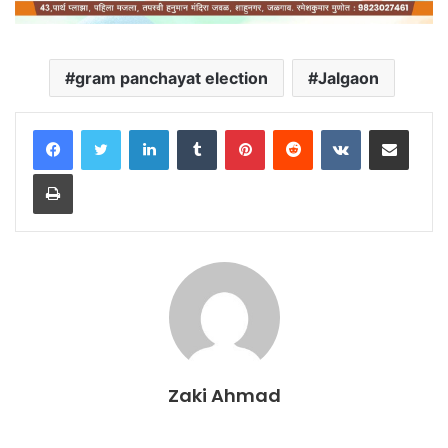
gram panchayat election
Jalgaon
LinkedIn
Tumblr
Pinterest
Reddit
VKontakte
Share via Email
Print
Zaki Ahmad