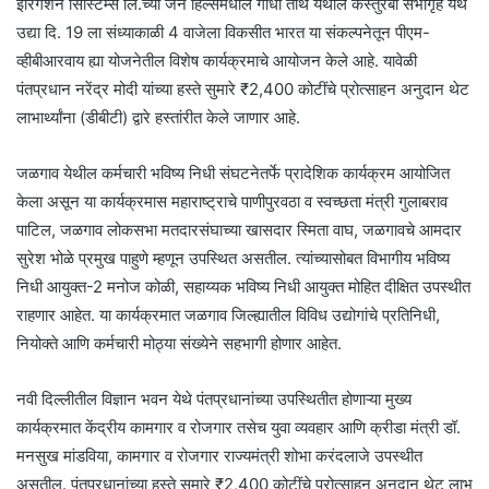
इरिगेशन सिस्टिम्स लि.च्या जैन हिल्समधील गांधी तीर्थ येथील कस्तुरबा सभागृह येथे
उद्या दि. 19 ला संध्याकाळी 4 वाजेला विकसीत भारत या संकल्पनेतून पीएम-
व्हीबीआरवाय ह्या योजनेतील विशेष कार्यक्रमाचे आयोजन केले आहे. यावेळी
पंतप्रधान नरेंद्र मोदी यांच्या हस्ते सुमारे ₹2,400 कोटींचे प्रोत्साहन अनुदान थेट
लाभार्थ्यांना (डीबीटी) द्वारे हस्तांरीत केले जाणार आहे.
जळगाव येथील कर्मचारी भविष्य निधी संघटनेतर्फे प्रादेशिक कार्यक्रम आयोजित
केला असून या कार्यक्रमास महाराष्ट्राचे पाणीपुरवठा व स्वच्छता मंत्री गुलाबराव
पाटिल, जळगाव लोकसभा मतदारसंघाच्या खासदार स्मिता वाघ, जळगावचे आमदार
सुरेश भोळे प्रमुख पाहुणे म्हणून उपस्थित असतील. त्यांच्यासोबत विभागीय भविष्य
निधी आयुक्त-2 मनोज कोळी, सहाय्यक भविष्य निधी आयुक्त मोहित दीक्षित उपस्थीत
राहणार आहेत. या कार्यक्रमात जळगाव जिल्ह्यातील विविध उद्योगांचे प्रतिनिधी,
नियोक्ते आणि कर्मचारी मोठ्या संख्येने सहभागी होणार आहेत.
नवी दिल्लीतील विज्ञान भवन येथे पंतप्रधानांच्या उपस्थितीत होणाऱ्या मुख्य
कार्यक्रमात केंद्रीय कामगार व रोजगार तसेच युवा व्यवहार आणि क्रीडा मंत्री डॉ.
मनसुख मांडविया, कामगार व रोजगार राज्यमंत्री शोभा करंदलाजे उपस्थीत
असतील. पंतप्रधानांच्या हस्ते सुमारे ₹2,400 कोटींचे प्रोत्साहन अनुदान थेट लाभ