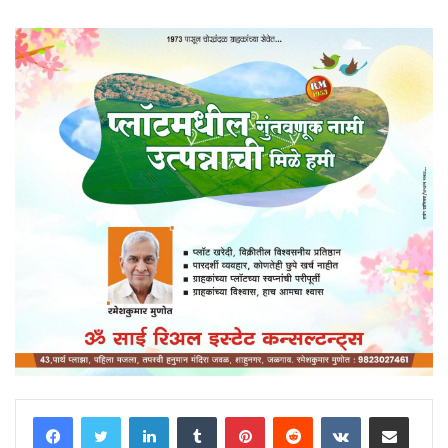
LinkedIn
Tumblr
Pinterest
Reddit
VKontakte
Share via Email