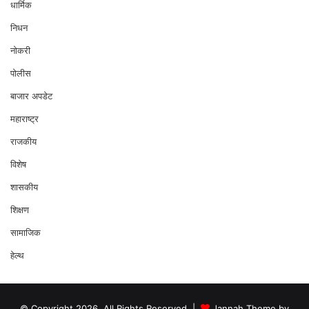
धार्मिक
निधन
नोकरी
पोलीस
बाजार अपडेट
महाराष्ट्र
राजकीय
विशेष
शासकीय
शिक्षण
सामाजिक
हेल्थ
© Copyright 2026, All Rights Reserved |
Jannah Theme by