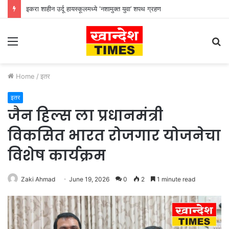
इकरा शाहीन उर्दू हायस्कूलमध्ये ‘नशामुक्त युवा’ शपथ ग्रहण
Menu
S
fo
Home
/
इतर
इतर
जैन हिल्स ला प्रधानमंत्री
विकसित भारत रोजगार योजनेचा
विशेष कार्यक्रम
Zaki Ahmad
June 19, 2026
0
2
1 minute read