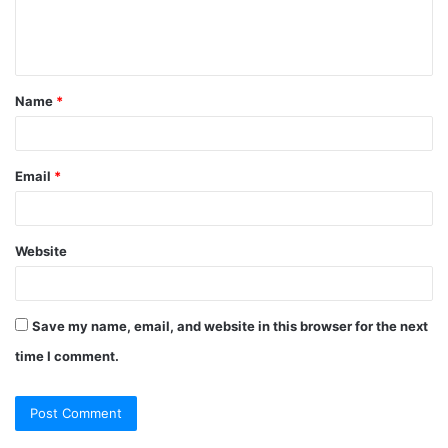
e
n
t
Name
*
*
Email
*
Website
Save my name, email, and website in this browser for the next
time I comment.