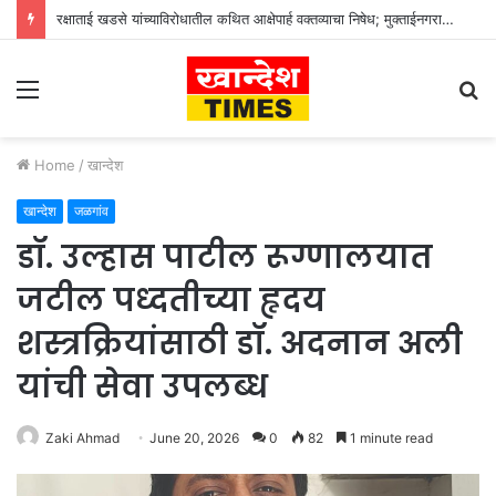
रक्षाताई खडसे यांच्याविरोधातील कथित आक्षेपार्ह वक्तव्याचा निषेध; मुक्ताईनगरात कठोर कारवाईची मागणी
Menu
S
fo
Home
/
खान्देश
खान्देश
जळगांव
डॉ. उल्हास पाटील रूग्णालयात
जटील पध्दतीच्या हृदय
शस्त्रक्रियांसाठी डॉ. अदनान अली
यांची सेवा उपलब्ध
Zaki Ahmad
June 20, 2026
0
82
1 minute read