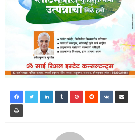
LinkedIn
Tumblr
Pinterest
Reddit
VKontakte
Share via Email
Print