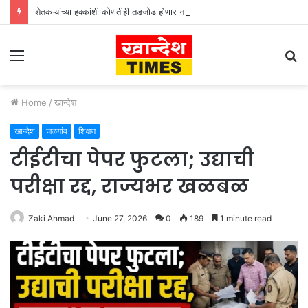
शेतकऱ्यांच्या हक्कांशी कोणतीही तडजोड होणार नाही’ – पालकमंत्री गुलाबराव पाटील
Menu
S
fo
Home
/
खान्देश
खान्देश
जळगांव
शिक्षण
टीईटीचा पेपर फुटला; उद्याची
परीक्षा रद्द, राज्यभर खळबळ
Zaki Ahmad
June 27, 2026
0
189
1 minute read