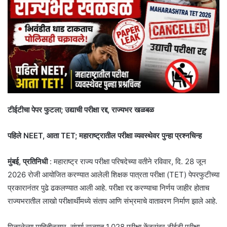
टीईटीचा पेपर फुटला; उद्याची परीक्षा रद्द, राज्यभर खळबळ
पहिले NEET, आता TET; महाराष्ट्रातील परीक्षा व्यवस्थेवर पुन्हा प्रश्नचिन्ह
मुंबई, प्रतिनिधी
: महाराष्ट्र राज्य परीक्षा परिषदेच्या वतीने रविवार, दि. 28 जून
2026 रोजी आयोजित करण्यात आलेली शिक्षक पात्रता परीक्षा (TET) पेपरफुटीच्या
प्रकारानंतर पुढे ढकलण्यात आली आहे. परीक्षा रद्द करण्याचा निर्णय जाहीर होताच
राज्यभरातील लाखो परीक्षार्थींमध्ये संताप आणि संभ्रमाचे वातावरण निर्माण झाले आहे.
मिळालेल्या माहितीनुसार, संपूर्ण राज्यात 1,028 परीक्षा केंद्रांवर टीईटी परीक्षा