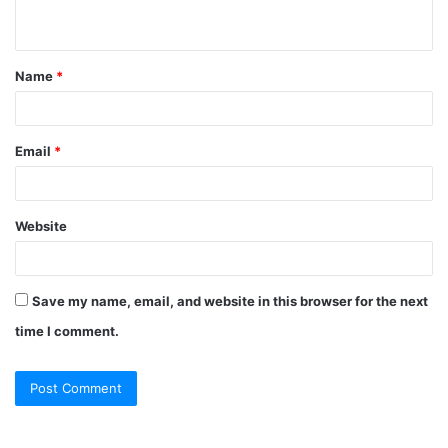
n
t
Name
*
*
Email
*
Website
Save my name, email, and website in this browser for the next
time I comment.