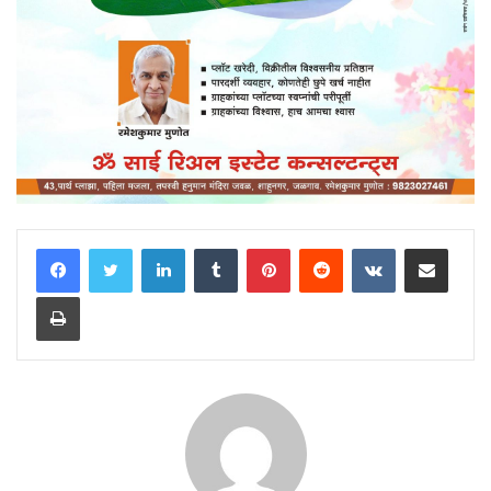
LinkedIn
Tumblr
Pinterest
Reddit
VKontakte
Share via Email
Print