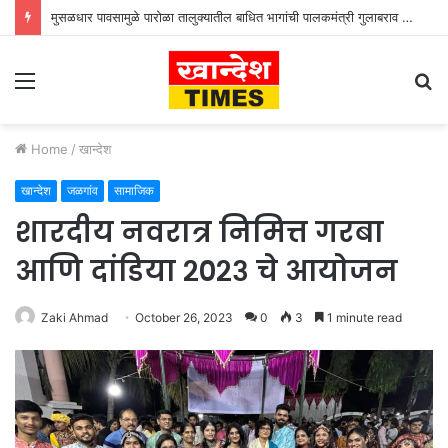
मुसळधार पावसामुळे पारोळा तालुक्यातील बाधित भागांची पालकमंत्री गुलाबराव पाटील जलसंपदा मंत्री गिरीश महाजन यांनी केली पाहणी
Menu
S
fo
Home
/
खान्देश
खान्देश
जळगांव
सामाजिक
शारदीय नवरात्र निमित्त गरबा
आणि दांडिया २०२३ चे आयोजन
Zaki Ahmad
October 26, 2023
0
3
1 minute read