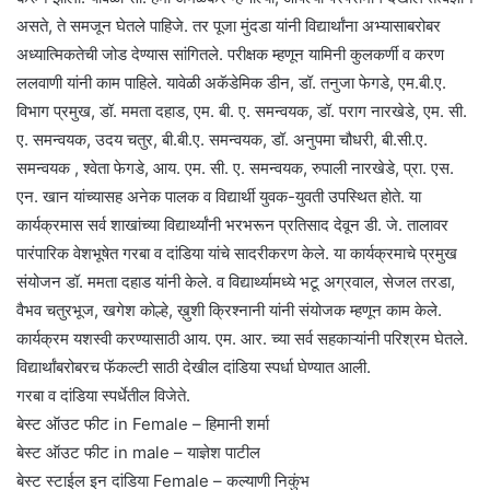
असते, ते समजून घेतले पाहिजे. तर पूजा मुंदडा यांनी विद्यार्थांना अभ्यासाबरोबर
अध्यात्मिकतेची जोड देण्यास सांगितले. परीक्षक म्हणून यामिनी कुलकर्णी व करण
ललवाणी यांनी काम पाहिले. यावेळी अकॅडेमिक डीन, डॉ. तनुजा फेगडे, एम.बी.ए.
विभाग प्रमुख, डॉ. ममता दहाड, एम. बी. ए. समन्वयक, डॉ. पराग नारखेडे, एम. सी.
ए. समन्वयक, उदय चतुर, बी.बी.ए. समन्वयक, डॉ. अनुपमा चौधरी, बी.सी.ए.
समन्वयक , श्वेता फेगडे, आय. एम. सी. ए. समन्वयक, रुपाली नारखेडे, प्रा. एस.
एन. खान यांच्यासह अनेक पालक व विद्यार्थी युवक-युवती उपस्थित होते. या
कार्यक्रमास सर्व शाखांच्या विद्यार्थ्यांनी भरभरून प्रतिसाद देवून डी. जे. तालावर
पारंपारिक वेशभूषेत गरबा व दांडिया यांचे सादरीकरण केले. या कार्यक्रमाचे प्रमुख
संयोजन डॉ. ममता दहाड यांनी केले. व विद्यार्थ्यामध्ये भटू अग्रवाल, सेजल तरडा,
वैभव चतुरभूज, खगेश कोल्हे, ख़ुशी क्रिश्नानी यांनी संयोजक म्हणून काम केले.
कार्यक्रम यशस्वी करण्यासाठी आय. एम. आर. च्या सर्व सहकाऱ्यांनी परिश्रम घेतले.
विद्यार्थांबरोबरच फॅकल्टी साठी देखील दांडिया स्पर्धा घेण्यात आली.
गरबा व दांडिया स्पर्धेतील विजेते.
बेस्ट ऑउट फीट in Female – हिमानी शर्मा
बेस्ट ऑउट फीट in male – याज्ञेश पाटील
बेस्ट स्टाईल इन दांडिया Female – कल्याणी निकुंभ