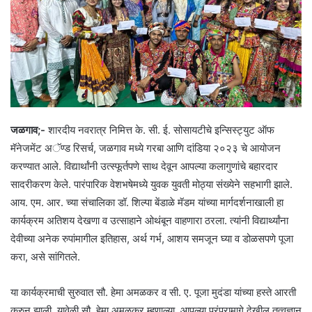
जळगाव;-
शारदीय नवरात्र निमित्त के. सी. ई. सोसायटीचे इन्सिस्ट्युट ऑफ
मॅनेजमेंट अॅण्ड रिसर्च, जळगाव मध्ये गरबा आणि दांडिया २०२३ चे आयोजन
करण्यात आले. विद्यार्थांनी उत्स्फूर्तपणे साथ देवून आपल्या कलागुणांचे बहारदार
सादरीकरण केले. पारंपारिक वेशभषेमध्ये युवक युवती मोठ्या संख्येने सहभागी झाले.
आय. एम. आर. च्या संचालिका डॉ. शिल्पा बेंडाळे मॅडम यांच्या मार्गदर्शनाखाली हा
कार्यक्रम अतिशय देखणा व उत्साहाने ओथंबून वाहणारा ठरला. त्यांनी विद्यार्थ्यांना
देवीच्या अनेक रुपांमागील इतिहास, अर्थ गर्भ, आशय समजून घ्या व डोळसपणे पूजा
करा, असे सांगितले.
या कार्यक्रमाची सुरुवात सौ. हेमा अमळकर व सी. ए. पूजा मुदंडा यांच्या हस्ते आरती
करुन झाली. यावेळी सौ. हेमा अमळकर म्हणाल्या, आपल्या परंपरामागे देखील तत्वज्ञान