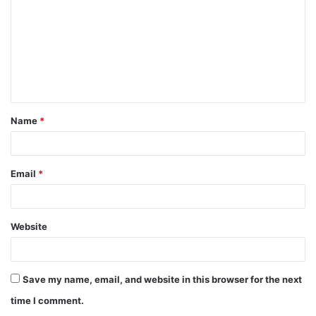
m
m
e
n
t
Name
*
*
Email
*
Website
Save my name, email, and website in this browser for the next
time I comment.