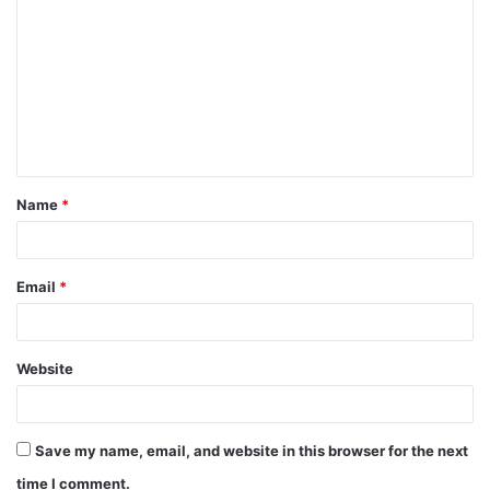
o
m
m
e
n
t
Name
*
*
Email
*
Website
Save my name, email, and website in this browser for the next
time I comment.