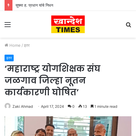
सुषमा ह. प्रधान यांचे निधन
Menu
S
fo
Home
/
इतर
इतर
‘महाराष्ट्र योगशिक्षक संघ
जळगाव जिल्हा नूतन
कार्यकारणी घोषित’
Zaki Ahmad
April 17, 2024
0
13
1 minute read