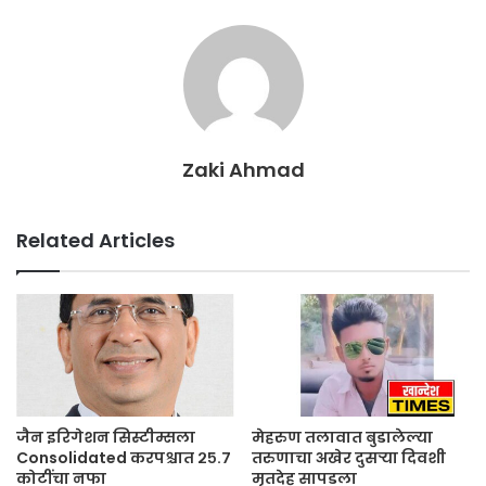
Zaki Ahmad
Related Articles
जैन इरिगेशन सिस्टीम्सला
मेहरुण तलावात बुडालेल्या
Consolidated करपश्चात २५.७
तरुणाचा अखेर दुसऱ्या दिवशी
कोटींचा नफा
मृतदेह सापडला