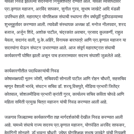
यावेळी निवड झालेल्या सदस्यांना नियुक्तीपत्र देण्यात आले. यावेळी व्यासपिठावर
प्रा.कृणाल महाजन, अरविंद सापकर, सुनील गुरव, सुभाष जाखेटे आदि मंडळी
उपस्थित होते. महाराष्ट्र योगशिक्षक संघाची स्थापना तीन वर्षापूर्वी गुढीपाडव्याच्या
शुभमुहूर्तावर करण्यात आली. त्यावेळी संस्थापक अध्यक्ष डॉ. मनोज नीलपवार, शरद
बजाज, अर्जुन शिंदे, अशोक पाटील, चंद्रकांत अवचार, प्रसाद कुलकर्णी, राहुल
येवला, सदानंद वाली, यु.के.अहिरे, विनायक बारापात्रे आणि प्रा.कृणाल महाजन या
सदस्यांना घेऊन संघटन उभारण्यात आले. आज संपूर्ण महाराष्ट्रात संघाची
कार्यकारणी घोषित झाली असून पाच हजाराच्यावर सदस्य संघाशी जुळलेले आहे.
कार्यकारणीतील पदाधिकाऱ्यांची निवड
कोषाध्यक्षपदी नूतन जोशी, सचिवपदी सोनाली पाटील आणि रोहन चौधरी, सहसचिव
म्हणून वैशाली भारंबे, संघटन सचिव डॉ. शरयू विसपुते, मीडिया प्रभारी जितेंद्र
कोतवाल, सोशलमीडिया प्रभारी क्रांती गुरव, कार्यालय सचिव कविता चोपडे आणि
महिला समिती प्रमुख चित्रा महाजन यांची निवड करण्यात आली आहे.
जळगाव जिल्ह्याच्या कार्यकारणीत तज्ञ मार्गदर्शकांची देखील निवड करण्यात आली
आहे. यामध्ये संघाचे राज्य सदस्य प्रा.कृणाल महाजन, योगपंडित अरविंद साफकर,
हेमांगिनी सोनवणे, डॉ.भावना चौधरी, ज्येष्ठ योगशिक्षक सुभाष जाखेटे यांची नियुक्ती