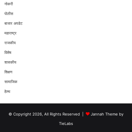
नोकरी
पोलीस
बाजार अपडेट
महाराष्ट्र
राजकीय
विशेष
शासकीय
शिक्षण
सामाजिक
हेल्थ
© Copyright 2026, All Rights Reserved |
Jannah Theme by
TieLabs