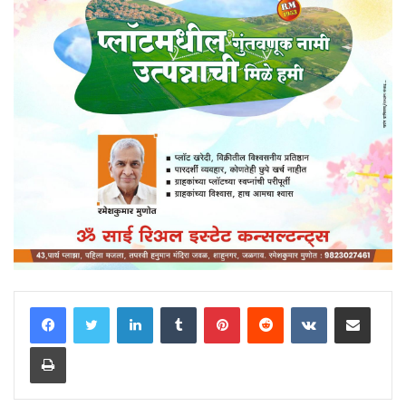
LinkedIn
Tumblr
Pinterest
Reddit
VKontakte
Share via Email
Print