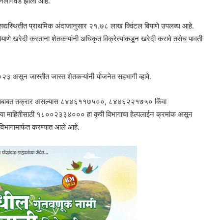
पुर्नलागवड झाली आहे.
सद्यस्थितीत प्राथमिक अंदाजानुसार २१.७८ लाख क्विंटल बियाणे उपलब्ध आहे.
याणे खरेदी करताना शेतकऱ्यांनी अधिकृत विक्रेत्यांकडून खरेदी करावे तसेच पावती
०२३ असून जास्तीत जास्त शेतकऱ्यांनी योजनेत सहभागी व्हावे.
याणे याबाबत तक्रार असल्यास ८४४६११७५००, ८४४६२२१७५० किंवा
्या माहितीसाठी १८००२३३४००० हा कृषी विभागाचा हेल्पलाईन क्रमांक असून
 विभागामार्फत करण्यात आले आहे.