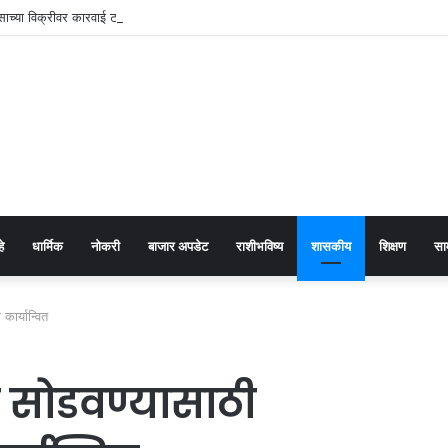
ंसाच्या विक्रीवर कारवाई टाळण्यासाठी पाच लाखांची मागणी
हे
धार्मिक
नोकरी
बाजार अपडेट
राशीभविष्य
शासकीय
शिक्षण
सा
कार्यान्वित
ी सोडवण्यासाठी