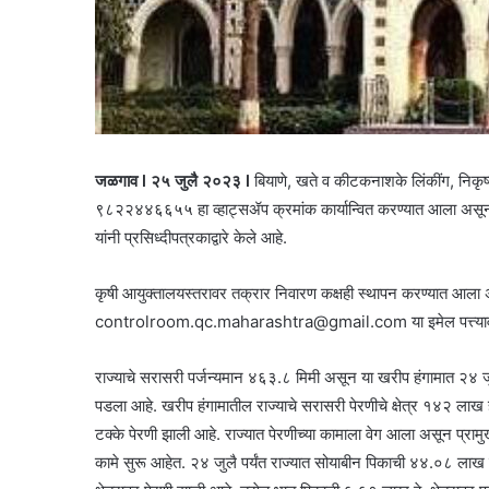
जळगाव l २५ जुलै २०२३ l
बियाणे, खते व कीटकनाशके लिंकींग, निकृष्ठ द
९८२२४४६६५५ हा व्हाट्सॲप क्रमांक कार्यान्वित करण्यात आला असून व्
यांनी प्रसिध्दीपत्रकाद्वारे केले आहे.
कृषी आयुक्तालयस्तरावर तक्रार निवारण कक्षही स्थापन करण्यात आला
controlroom.qc.maharashtra@gmail.com या इमेल पत्त्यावर देखी
राज्याचे सरासरी पर्जन्यमान ४६३.८ मिमी असून या खरीप हंगामात २४ जु
पडला आहे. खरीप हंगामातील राज्याचे सरासरी पेरणीचे क्षेत्र १४२ ला
टक्के पेरणी झाली आहे. राज्यात पेरणीच्या कामाला वेग आला असून प्रामुख्
कामे सुरू आहेत. २४ जुलै पर्यंत राज्यात सोयाबीन पिकाची ४४.०८ लाख हे