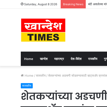
बंदी असलेल्या मा
Saturday, August 8 2026
Breaking News
Home
खान्देश
महाराष्ट्र
देश-विदेश
राजकीय
गुन्
Home
/
शासकीय
/
शेतकऱ्यांच्या अडचणी सोडवण्यासाठी व्हाट्सॲप क्रमांक 
शासकीय
शेतकऱ्यांच्या अडचण