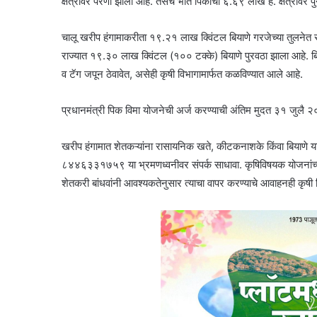
क्षेत्रावर पेरणी झाली आहे. तसेच भात पिकाची ६.६९ लाख हे. क्षेत्रावर 
चालू खरीप हंगामाकरीता १९.२१ लाख क्विंटल बियाणे गरजेच्या तुलनेत 
राज्यात १९.३० लाख क्विंटल (१०० टक्के) बियाणे पुरवठा झाला आहे. बि
व टॅग जपून ठेवावेत, असेही कृषी विभागामार्फत कळविण्यात आले आहे.
प्रधानमंत्री पिक विमा योजनेची अर्ज करण्याची अंतिम मुदत ३१ जुलै २
खरीप हंगामात शेतकऱ्यांना रासायनिक खते, कीटकनाशके किंवा बि
८४४६३३१७५९ या भ्रमणध्वनीवर संपर्क साधावा. कृषिविषयक योजनांच
शेतकरी बांधवांनी आवश्यकतेनुसार त्याचा वापर करण्याचे आवाहनही कृषी