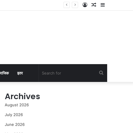
Log
Random
Sidebar
In
Article
Search
माजिक
इतर
for
Archives
August 2026
July 2026
June 2026