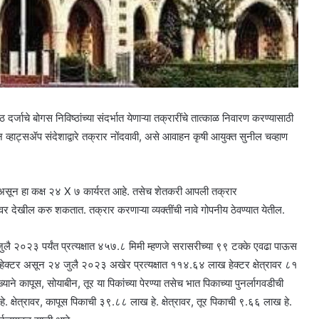
र्जाचे बोगस निविष्ठांच्या संदर्भात येणाऱ्या तक्रारींचे तात्काळ निवारण करण्यासाठी
हाट्सॲप संदेशाद्वारे तक्रार नोंदवावी, असे आवाहन कृषी आयुक्त सुनील चव्हाण
 असून हा कक्ष २४ X ७ कार्यरत आहे. तसेच शेतकरी आपली तक्रार
ल करु शकतात. तक्रार करणाऱ्या व्यक्तींची नावे गोपनीय ठेवण्यात येतील.
लै २०२३ पर्यंत प्रत्यक्षात ४५७.८ मिमी म्हणजे सरासरीच्या ९९ टक्के एवढा पाऊस
ख हेक्टर असून २४ जुलै २०२३ अखेर प्रत्यक्षात ११४.६४ लाख हेक्टर क्षेत्रावर ८१
याने कापूस, सोयाबीन, तूर या पिकांच्या पेरण्या तसेच भात पिकाच्या पुनर्लागवडीची
. क्षेत्रावर, कापूस पिकाची ३९.८८ लाख हे. क्षेत्रावर, तूर पिकाची ९.६६ लाख हे.