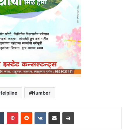
Helpline
Number
dIn
Tumblr
Pinterest
Reddit
VKontakte
Share via Email
Print