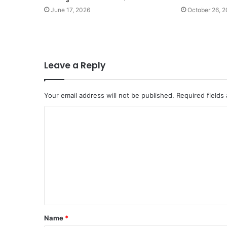
June 17, 2026
October 26, 
Leave a Reply
Your email address will not be published.
Required fields
C
o
m
m
e
n
t
Name
*
*