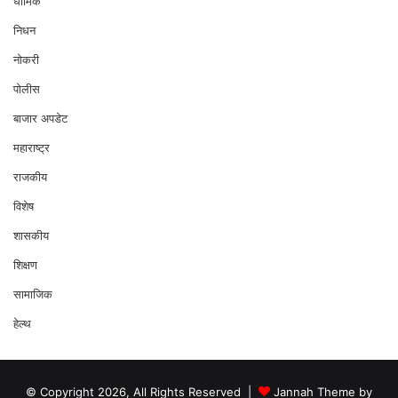
धार्मिक
निधन
नोकरी
पोलीस
बाजार अपडेट
महाराष्ट्र
राजकीय
विशेष
शासकीय
शिक्षण
सामाजिक
हेल्थ
© Copyright 2026, All Rights Reserved |
Jannah Theme by