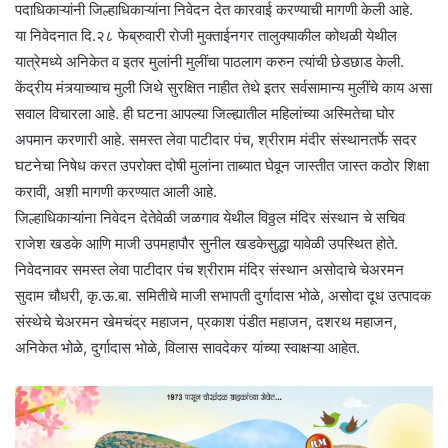
पदाधिकाऱ्यांनी जिल्हाधिकाऱ्यांना निवेदन देत कारवाई करण्याची मागणी केली आहे.
या निवेदनात दि.२८ फेब्रुवारी रोजी मुक्ताईनगर तालुक्याकील कोथळी येथील
यात्रेमध्ये अनिकेत व इतर मुलांनी मुलींचा पाठलाग करुन त्यांची छेडछाड केली.
केंद्रीय मंत्र्याच्याच मुली जिथे सुरक्षित नाहीत तेथे इतर सर्वसामान्य मुलींचे काय असा
सवाल विचारला आहे. ही घटना आपल्या जिल्ह्यातील महिलांच्या अस्मितेचा घोर
अपमान करणारी आहे. समस्त लेवा पाटीदार पंच, श्रीराम मंदीर संस्थानतर्फे सदर
घटनेचा निषेध करत उपरोक्त दोषी मुलांना ताब्यात घेवून जास्तीत जास्त कठोर शिक्षा
करावी, अशी मागणी करण्यात आली आहे.
जिल्हाधिकाऱ्यांना निवेदन देतेवेळी जळगाव येथील विठ्ठल मंदिर संस्थान चे सचिव
राजेश खडके आणि माजी उपमहापौर सुनील खडकेसुद्धा यावेळी उपस्थित होते.
निवेदनावर समस्त लेवा पाटीदार पंच श्रीराम मंदिर संस्थान असोदाचे चेअरमन
सुदाम चौधरी, कृ.ऊ.बा. समितीचे माजी सभापती दुर्गादास भोळे, असोदा दूध उत्पादक
संस्थेचे चेअरमन खेमचंद्र महाजन, प्रकाश पंडीत महाजन, दशरथ महाजन,
अनिकेत भोळे, दुर्गादास भोळे, विलास सावदेकर यांच्या स्वाक्षऱ्या आहेत.