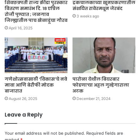
शिवछत्रपती राज्य क्रीडा पुरस्कार
ट्रकचालकाच्या खूनप्रकरणातील
वितरण समारंभ दि. १८ एप्रिल
संशयित रावेरमधून जेरबंद
रोजी पुण्यात ; जळगाव
3 weeks ago
जिल्ह्यातील पाच खेळाडूंचा गौरव
April 16, 2025
गणेशोत्सवासाठी ‘विकास’चे नवे
पारोळा येथील बियरबार
मावा आणि बेरीफी मोदक
फोडणाऱ्या अट्टल गुन्हेगाराला
बाजारात
अटक
August 26, 2025
December 21, 2024
Leave a Reply
Your email address will not be published.
Required fields are
marked
*