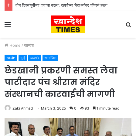
दोन दिवसांपूर्वीच्या वादाचा बदला; दहावीच्या विद्यार्थ्यावर चॉपरने हल्ला
Menu
S
fo
Home
/
खान्देश
खान्देश
गुन्हे
जळगांव
सामाजिक
छेडखानी प्रकरणी समस्त लेवा
पाटीदार पंच श्रीराम मंदिर
संस्थानची कारवाईची मागणी
Zaki Ahmad
March 3, 2025
0
93
1 minute read