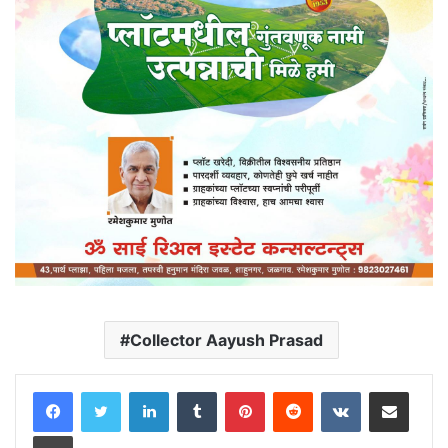
Collector Aayush Prasad
LinkedIn
Tumblr
Pinterest
Reddit
VKontakte
Share via Email
Print