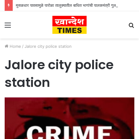
मुसळधार पावसामुळे पारोळा तालुक्यातील बाधित भागांची पालकमंत्री गुलाबराव पाटील जलसंपदा मंत्री गिरीश महाजन यांनी केली पाहणी
Menu
S
fo
Home
/
Jalore city police station
Jalore city police
station