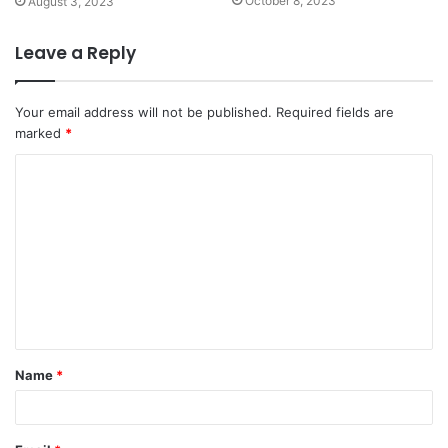
October 8, 2023
August 3, 2023
Leave a Reply
Your email address will not be published.
Required fields are
marked
*
C
o
m
m
e
n
t
Name
*
*