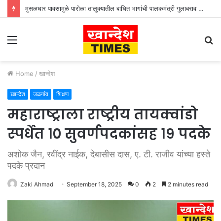
मुसळधार पावसामुळे पारोळा तालुक्यातील बाधित भागांची पालकमंत्री गुलाबराव पाटील जलसंपदा मंत्री गिरीश महाजन यांनी केली पाहणी
Menu
S
fo
Home
/
खान्देश
खान्देश
जळगांव
शिक्षण
महाराष्ट्राला राष्ट्रीय तायक्वांडो
स्पर्धेत १० सुवर्णपदकांसह १९ पदके
अशोक जैन, रवींद्र नाईक, देबासीस दास, ए. टी. राजीव यांच्या हस्ते
पदके प्रदान
Zaki Ahmad
September 18, 2025
0
2
2 minutes read