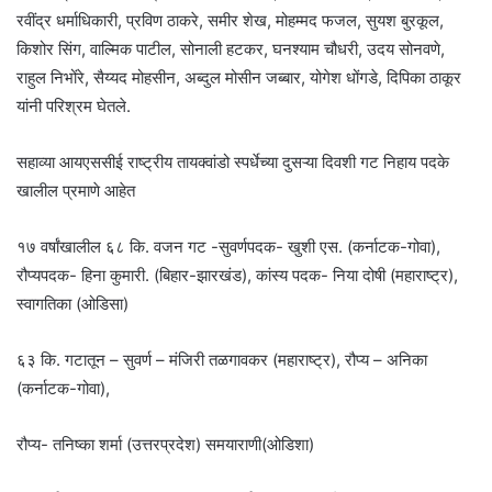
रवींद्र धर्माधिकारी, प्रविण ठाकरे, समीर शेख, मोहम्मद फजल, सुयश बुरकूल,
किशोर सिंग, वाल्मिक पाटील, सोनाली हटकर, घनश्याम चौधरी, उदय सोनवणे,
राहुल निभोंरे, सैय्यद मोहसीन, अब्दुल मोसीन जब्बार, योगेश धोंगडे, दिपिका ठाकूर
यांनी परिश्रम घेतले.
सहाव्या आयएससीई राष्ट्रीय तायक्वांडो स्पर्धेच्या दुसऱ्या दिवशी गट निहाय पदके
खालील प्रमाणे आहेत
१७ वर्षांखालील ६८ कि. वजन गट -सुवर्णपदक- खुशी एस. (कर्नाटक-गोवा),
रौप्यपदक- हिना कुमारी. (बिहार-झारखंड), कांस्य पदक- निया दोषी (महाराष्ट्र),
स्वागतिका (ओडिसा)
६३ कि. गटातून – सुवर्ण – मंजिरी तळगावकर (महाराष्ट्र), रौप्य – अनिका
(कर्नाटक-गोवा),
रौप्य- तनिष्का शर्मा (उत्तरप्रदेश) समयाराणी(ओडिशा)