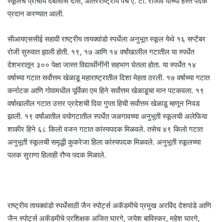
स्कूलचे प्राचार्य देबासीस दास, आंतरराष्ट्रीय पंच ए. टी. राजीव यांच्या हस्ते पदके
प्रदान करण्यात आली.
सीआयएससीई सहावी राष्ट्रीय तायक्वांडो स्पर्धेला अनुभूत स्कूल येथे १६ सप्टेंबर
रोजी सुरुवात झाली होती. १९, १७ आणि १४ वर्षांखालील गटातील या स्पर्धेत
देशभरातून ३०० पेक्षा जास्त विद्यार्थीनींनी सहभाग घेतला होता. या स्पर्धेत १४
वर्षाच्या गटात सर्वोत्तम खेळाडू महाराष्ट्रातील दिशा मेहता ठरली. १७ वर्षाच्या गटात
कर्नाटक आणि गोवामधील पूर्विका एम हिने सर्वोत्तम खेळाडूचा मान पटकवला. १९
वर्षाखालील गटात उत्तर प्रदेशची दिवा गुप्ता हिची सर्वोत्तम खेळाडू म्हणून निवड
झाली. १९ वर्षांआतील वयोगटातील स्पर्धेत जळगावच्या अनुभूती स्कूलची अलेफिया
शाकीर हिने ६८ किलो वजन गटात कांस्यपदक मिळवले. तसेच ४९ किलो गटात
अनुभूती स्कूलची समृद्धी कुकरेजा हिला कांस्यपदक मिळवले. अनुभूती स्कूलच्या
पलक सुराणा हिलाही रौप्य पदक मिळाले.
राष्ट्रीय तायक्वांडो स्पर्धेसाठी जैन स्पोर्ट्स अकॅडमीचे प्रमुख अरविंद देशपांडे आणि
जैन स्पोर्ट्स अकॅडमीचे प्रशिक्षक अजित घारगे, जयेश बाविस्कर, महेश घारगे,