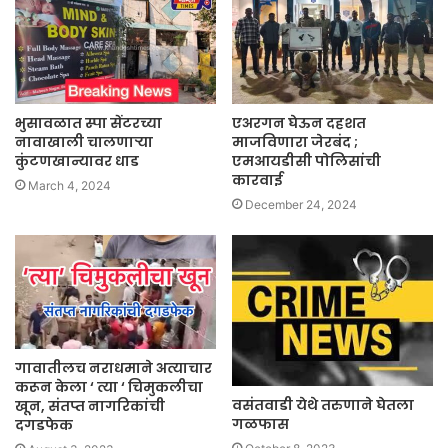
भुसावळात स्पा सेंटरच्या
एअरगन घेऊन दहशत
नावाखाली चालणाऱ्या
माजविणारा जेरबंद ;
कुंटणखान्यावर धाड
एमआयडीसी पोलिसांची
कारवाई
March 4, 2024
December 24, 2024
गावातीलच नराधमाने अत्याचार
करून केला ‘ त्या ‘ चिमुकलीचा
वसंतवाडी येथे तरुणाने घेतला
खून, संतप्त नागरिकांची
गळफास
दगडफेक