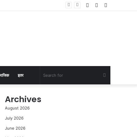
Log
Random
Sidebar
In
Article
Search
माजिक
इतर
for
Archives
August 2026
July 2026
June 2026