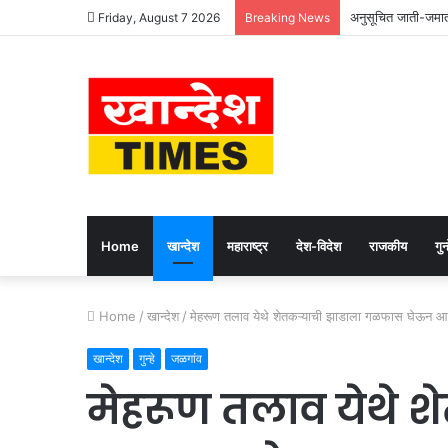
अनुसूचित जाती-जमाती
Friday, August 7 2026
Breaking News
Home
खान्देश
महाराष्ट्र
देश-विदेश
राजकीय
गुन्
Home
/
खान्देश
/
मेहरूण तलाव येथे शेतकऱ्याची झाडाला गळफास घेऊन आत्
खान्देश
गुन्हे
जळगांव
मेहरूण तलाव येथे श