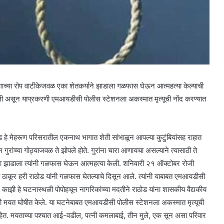
्या रोप वाटीकेजवळ एका शेतकर्याने झाडाला गळफास घेऊन आत्महत्या केल्याची
ी असून याप्रकरणी एमआयडीसी पोलीस स्टेशनला अकस्मात मृत्यूची नोंद करण्यात
 हे मेहरूण परिसरातील एकनाथ भागात शेती सांभाळून आपल्या कुटुंबियांसह राहात
 गुरांच्या गोठ्याजवळ ते झोपले होते. गुरांना चारा आणायचा असल्याने त्यासाठी ते
ा झाडाला त्यांनी गळफास घेऊन आत्महत्या केली. शनिवारी २१ ऑक्टोबर रोजी
ना ठाकूर हरी राठोड यांनी गळफास घेतल्याचे दिसून आले. त्यांनी याबाबत एमआयडीसी
र काझी हे घटनास्थळी पोपोहचून नागरिकांच्या मदतीने राठोड यांना शासकीय वैद्यकीय
अंती मयत घोषीत केले. या घटनेबाबत एमआयडीसी पोलीस स्टेशनला अकस्मात मृत्यूची
. मयताच्या पश्चात आई-वडील, पत्नी कमलाबाई, तीन मुले, एक सून असा परिवार