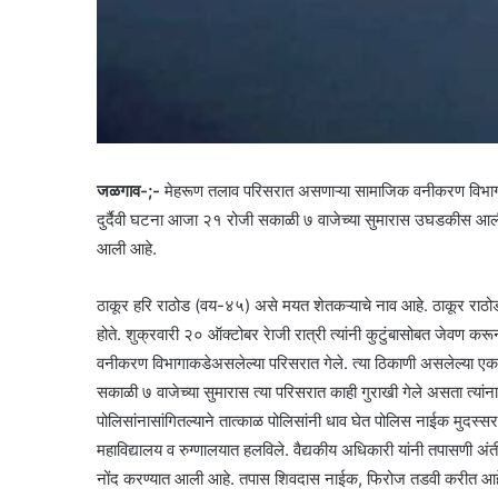
जळगाव-;-
मेहरूण तलाव परिसरात असणाऱ्या सामाजिक वनीकरण विभागाच
दुर्दैवी घटना आजा २१ रोजी सकाळी ७ वाजेच्या सुमारास उघडकीस आल
आली आहे.
ठाकूर हरि राठोड (वय-४५) असे मयत शेतकऱ्याचे नाव आहे. ठाकूर राठोड
होते. शुक्रवारी २० ऑक्टोबर रेाजी रात्री त्यांनी कुटुंबासोबत जेवण करून
वनीकरण विभागाकडेअसलेल्या परिसरात गेले. त्या ठिकाणी असलेल्या एक
सकाळी ७ वाजेच्या सुमारास त्या परिसरात काही गुराखी गेले असता त्यां
पोलिसांनासांगितल्याने तात्काळ पोलिसांनी धाव घेत पोलिस नाईक मुदस्स
महाविद्यालय व रुग्णालयात हलविले. वैद्यकीय अधिकारी यांनी तपासणी 
नोंद करण्यात आली आहे. तपास शिवदास नाईक, फिरोज तडवी करीत आहेत