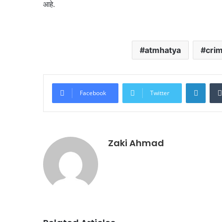
आहे.
atmhatya
cri
Linke
Facebook
Twitter
Zaki Ahmad