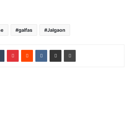
me
galfas
Jalgaon
dIn
Tumblr
Pinterest
Reddit
VKontakte
Share via Email
Print