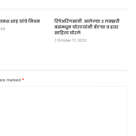
तमश शाह यांचे निधन
रिपेअरिंगसाठी आलेल्या ३ लक्झरी
बसमधून चोरटयांनी बॅटऱ्या व इतर
024
साहित्य चोरले
October 17, 2023
 are marked
*