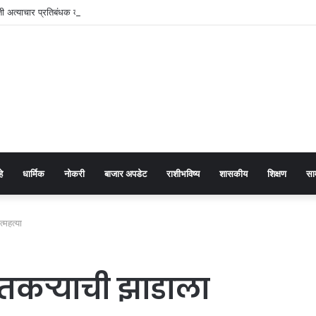
 अत्याचार प्रतिबंधक कायद्याच्या प्रभावी अंमलबजावणीसाठी १२५ पोलीस पाटलांची कार्यशाळा
हे
धार्मिक
नोकरी
बाजार अपडेट
राशीभविष्य
शासकीय
शिक्षण
सा
महत्या
ेतकऱ्याची झाडाला