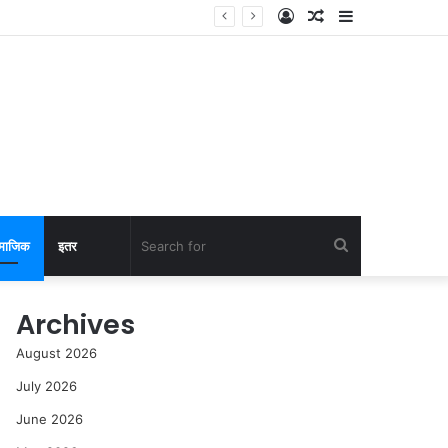
Log
Random
Sidebar
In
Article
Search
माजिक
इतर
for
Archives
August 2026
July 2026
June 2026