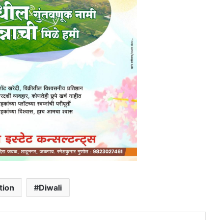
tion
Diwali
dIn
Tumblr
Pinterest
Reddit
VKontakte
Share via Email
Print