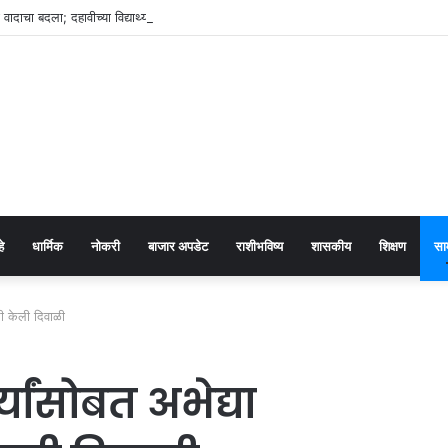
या वादाचा बदला; दहावीच्या विद्यार्थ्यावर चॉपरने हल्ला
हे
धार्मिक
नोकरी
बाजार अपडेट
राशीभविष्य
शासकीय
शिक्षण
सा
जरी केली दिवाळी
थ्यांसोबत अभेद्या