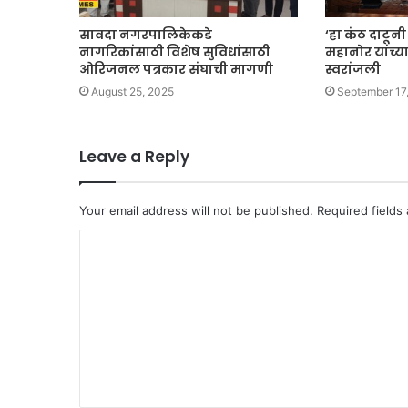
सावदा नगरपालिकेकडे
‘हा कंठ दाटूनी 
नागरिकांसाठी विशेष सुविधांसाठी
महानोर यांच्य
ओरिजनल पत्रकार संघाची मागणी
स्वरांजली
August 25, 2025
September 17
Leave a Reply
Your email address will not be published.
Required fields
C
o
m
m
e
n
t