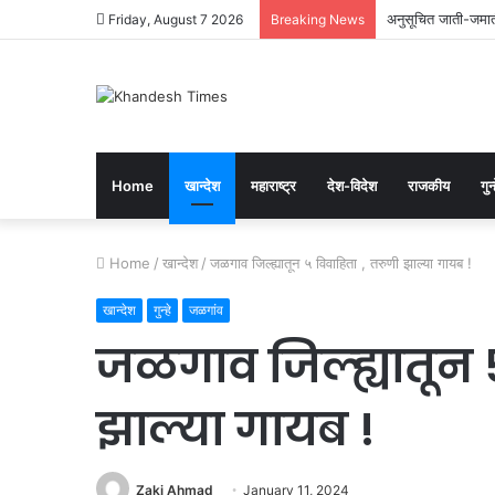
अनुसूचित जाती-जमाती
Friday, August 7 2026
Breaking News
Home
खान्देश
महाराष्ट्र
देश-विदेश
राजकीय
गुन्
Home
/
खान्देश
/
जळगाव जिल्ह्यातून ५ विवाहिता , तरुणी झाल्या गायब !
खान्देश
गुन्हे
जळगांव
जळगाव जिल्ह्यातून 
झाल्या गायब !
Zaki Ahmad
January 11, 2024