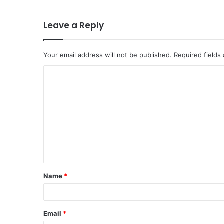
Leave a Reply
Your email address will not be published.
Required fields
C
o
m
m
e
n
t
Name
*
*
Email
*