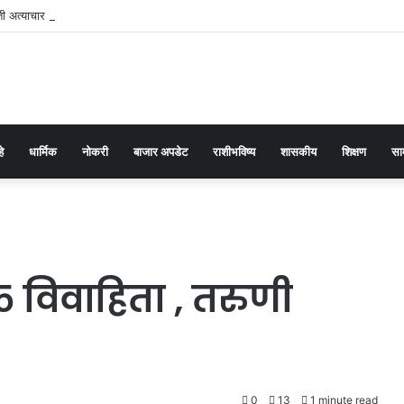
 अत्याचार प्रतिबंधक कायद्याच्या प्रभावी अंमलबजावणीसाठी १२५ पोलीस पाटलांची कार्यशाळा
हे
धार्मिक
नोकरी
बाजार अपडेट
राशीभविष्य
शासकीय
शिक्षण
सा
५ विवाहिता , तरुणी
0
13
1 minute read