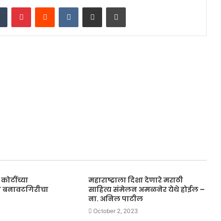
dIn
Tumblr
Pinterest
Reddit
VKontakte
Share via Email
Print
ोटींच्या
महाराष्ट्राला दिशा देणारे मराठी
ी बनावटगिरीचा
साहित्य संमेलन अमळनेर येथे होईल –
ना. अनिल पाटील
October 2, 2023