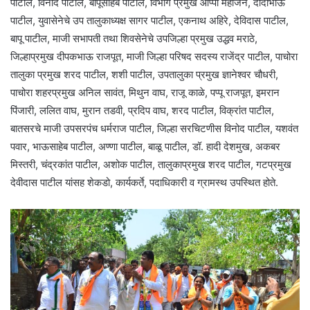
पाटील, विनोद पाटील, बापूसाहेब पाटील, विभाग प्रमुख आप्पा महाजन, दादाभाऊ
पाटील, युवासेनेचे उप तालुकाध्यक्ष सागर पाटील, एकनाथ अहिरे, देविदास पाटील,
बापू पाटील, माजी सभापती तथा शिवसेनेचे उपजिल्हा प्रमुख उद्धव मराठे,
जिल्हाप्रमुख दीपकभाऊ राजपूत, माजी जिल्हा परिषद सदस्य राजेंद्र पाटील, पाचोरा
तालुका प्रमुख शरद पाटील, शशी पाटील, उपतालुका प्रमुख ज्ञानेश्वर चौधरी,
पाचोरा शहरप्रमुख अनिल सावंत, मिथुन वाघ, राजू काळे, पप्पू राजपूत, इमरान
पिंजारी, ललित वाघ, मुरान तडवी, प्रदिप वाघ, शरद पाटील, विक्रांत पाटील,
बातसरचे माजी उपसरपंच धर्मराज पाटील, जिल्हा सरचिटणीस विनोद पाटील, यशवंत
पवार, भाऊसाहेब पाटील, अण्णा पाटील, बाळू पाटील, डॉ. हादी देशमुख, अकबर
मिस्तरी, चंद्रकांत पाटील, अशोक पाटील, तालुकाप्रमुख शरद पाटील, गटप्रमुख
देवीदास पाटील यांसह शेकडो, कार्यकर्ते, पदाधिकारी व ग्रामस्थ उपस्थित होते.