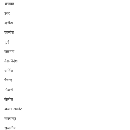
अपघात
इतर
क्रीडा
खान्देश
गुन्हे
जळगांव
देश-विदेश
धार्मिक
निधन
नोकरी
पोलीस
बाजार अपडेट
महाराष्ट्र
राजकीय