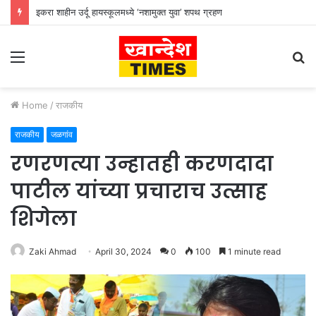
इकरा शाहीन उर्दू हायस्कूलमध्ये ‘नशामुक्त युवा’ शपथ ग्रहण
Menu
S
fo
Home
/
राजकीय
राजकीय
जळगांव
रणरणत्या उन्हातही करणदादा
पाटील यांच्या प्रचाराच उत्साह
शिगेला
Zaki Ahmad
April 30, 2024
0
100
1 minute read