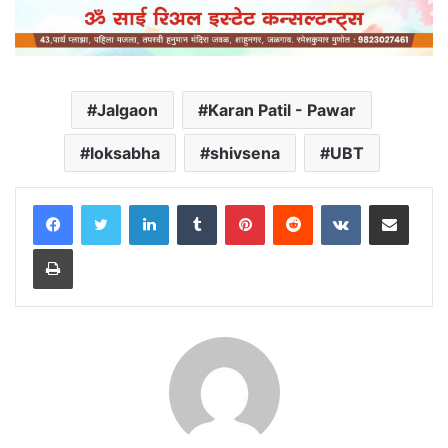
Jalgaon
Karan Patil - Pawar
loksabha
shivsena
UBT
LinkedIn
Tumblr
Pinterest
Reddit
VKontakte
Share via Email
Print