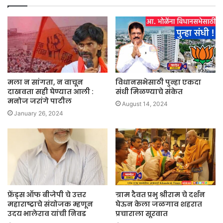
मला न सांगता, न वाचून
विधानसभेसाठी पुन्हा एकदा
दाखवता सही घेण्यात आली :
संधी मिळण्याचे संकेत
मनोज जरांगे पाटील
August 14, 2024
January 26, 2024
फ्रेंड्स ऑफ बीजेपी चे उत्तर
ग्राम दैवत प्रभु श्रीराम चे दर्शन
महाराष्ट्राचे संयोजक म्हणून
घेऊन केला जळगाव शहरात
उदय भालेराव यांची निवड
प्रचाराला सूरवात