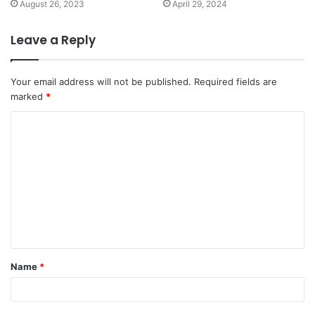
August 26, 2023
April 29, 2024
Leave a Reply
Your email address will not be published.
Required fields are
marked
*
C
o
m
m
e
n
t
Name
*
*