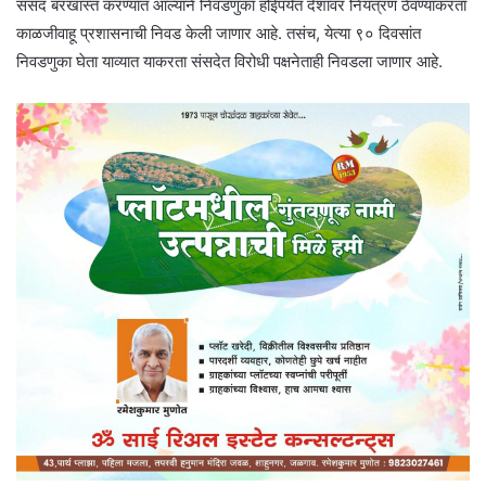
संसद बरखास्त करण्यात आल्याने निवडणुका होईपर्यंत देशावर नियंत्रण ठेवण्याकरता
काळजीवाहू प्रशासनाची निवड केली जाणार आहे. तसंच, येत्या ९० दिवसांत
निवडणुका घेता याव्यात याकरता संसदेत विरोधी पक्षनेताही निवडला जाणार आहे.