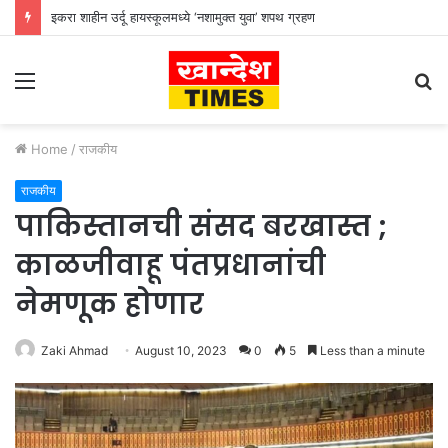
इकरा शाहीन उर्दू हायस्कूलमध्ये ‘नशामुक्त युवा’ शपथ ग्रहण
Menu
S
fo
Home
/
राजकीय
राजकीय
पाकिस्तानची संसद बरखास्त ;
काळजीवाहू पंतप्रधानांची
नेमणूक होणार
Zaki Ahmad
August 10, 2023
0
5
Less than a minute