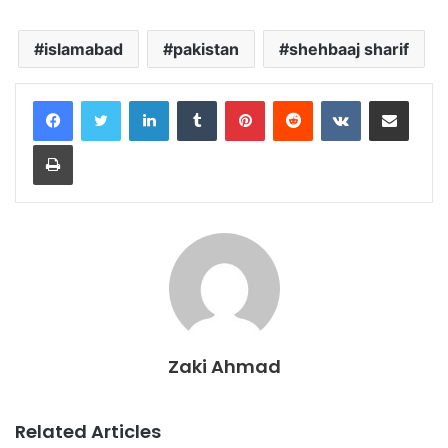
islamabad
pakistan
shehbaaj sharif
LinkedIn
Tumblr
Pinterest
Reddit
VKontakte
Share via Email
Print
Zaki Ahmad
Related Articles