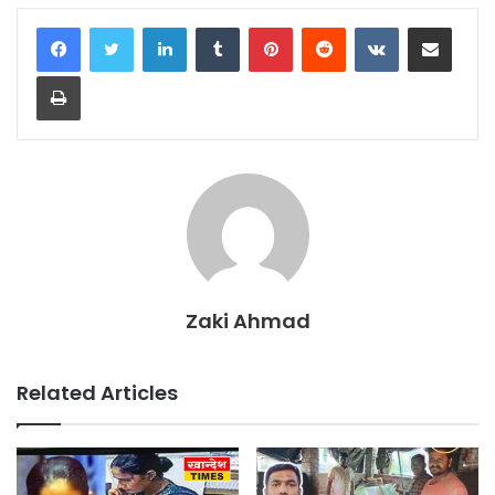
LinkedIn
Tumblr
Pinterest
Reddit
VKontakte
Share via Email
Print
Zaki Ahmad
Related Articles