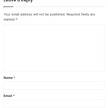
Your email address will not be published.
Required fields are
marked
*
C
o
m
m
e
n
t
Name
*
*
Email
*