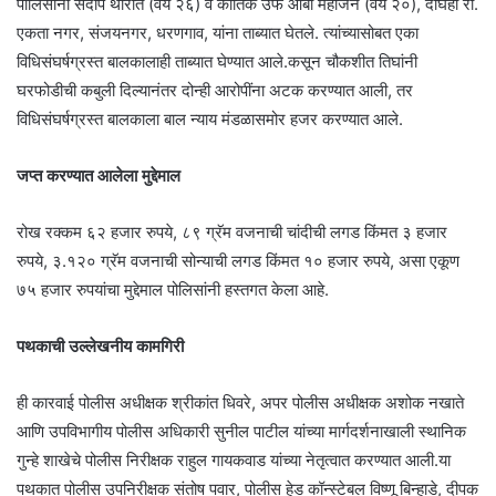
पोलिसांनी संदीप थोरात (वय २६) व कार्तिक उर्फ आबा महाजन (वय २०), दोघेही रा.
एकता नगर, संजयनगर, धरणगाव, यांना ताब्यात घेतले. त्यांच्यासोबत एका
विधिसंघर्षग्रस्त बालकालाही ताब्यात घेण्यात आले.कसून चौकशीत तिघांनी
घरफोडीची कबुली दिल्यानंतर दोन्ही आरोपींना अटक करण्यात आली, तर
विधिसंघर्षग्रस्त बालकाला बाल न्याय मंडळासमोर हजर करण्यात आले.
जप्त करण्यात आलेला मुद्देमाल
रोख रक्कम ६२ हजार रुपये, ८९ ग्रॅम वजनाची चांदीची लगड किंमत ३ हजार
रुपये, ३.१२० ग्रॅम वजनाची सोन्याची लगड किंमत १० हजार रुपये, असा एकूण
७५ हजार रुपयांचा मुद्देमाल पोलिसांनी हस्तगत केला आहे.
पथकाची उल्लेखनीय कामगिरी
ही कारवाई पोलीस अधीक्षक श्रीकांत धिवरे, अपर पोलीस अधीक्षक अशोक नखाते
आणि उपविभागीय पोलीस अधिकारी सुनील पाटील यांच्या मार्गदर्शनाखाली स्थानिक
गुन्हे शाखेचे पोलीस निरीक्षक राहुल गायकवाड यांच्या नेतृत्वात करण्यात आली.या
पथकात पोलीस उपनिरीक्षक संतोष पवार, पोलीस हेड कॉन्स्टेबल विष्णू बिन्हाडे, दीपक