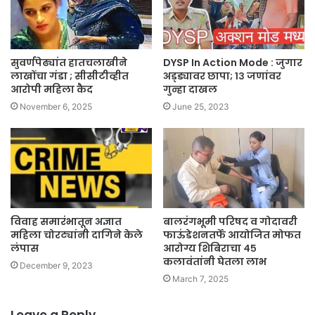
सुवर्णपेढ्यांत हातचलाखीने
DYSP In Action Mode : जुगार
लाखोंचा गंडा ; सीसीटीव्हीत
अड्ड्यावर छापा; १३ जणांवर
आरोपी महिला कैद
गुन्हा दाखल
November 6, 2025
June 25, 2023
विवाह समारंभातून अज्ञात
बालरंगभूमी परिषद व गोदावरी
महिला चोरट्यांनी दागिने केले
फाऊंडेशनतर्फे आयोजित मोफत
लंपास
आरोग्य शिबिराचा ४५
कलावंतांनी घेतला लाभ
December 9, 2023
March 7, 2025
Leave a Reply