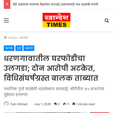
बंदी असलेल्या मांसाच्या विक्रीवर कारवाई टाळण्यासाठी पाच लाखांची मागणी
Menu
S
fo
Home
/
खान्देश
खान्देश
गुन्हे
जळगांव
धरणगावातील घरफोडीचा
उलगडा; दोन आरोपी अटकेत,
विधिसंघर्षग्रस्त बालक ताब्यात
स्थानिक गुन्हे शाखेची धडाकेबाज कारवाई; चोरीतील ७५ हजारांचा
मुद्देमाल हस्तगत
Zaki Ahmad
July 1, 2026
0
11
1 minute read