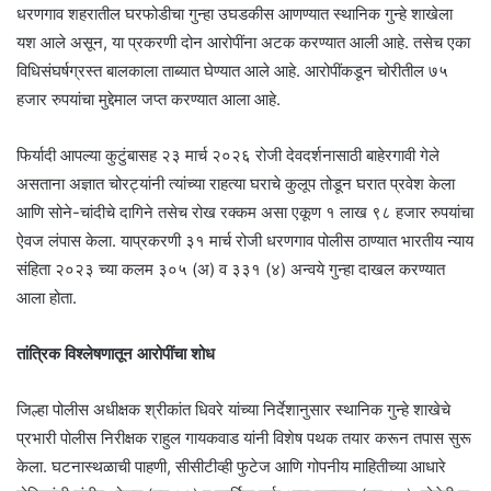
धरणगाव शहरातील घरफोडीचा गुन्हा उघडकीस आणण्यात स्थानिक गुन्हे शाखेला
यश आले असून, या प्रकरणी दोन आरोपींना अटक करण्यात आली आहे. तसेच एका
विधिसंघर्षग्रस्त बालकाला ताब्यात घेण्यात आले आहे. आरोपींकडून चोरीतील ७५
हजार रुपयांचा मुद्देमाल जप्त करण्यात आला आहे.
फिर्यादी आपल्या कुटुंबासह २३ मार्च २०२६ रोजी देवदर्शनासाठी बाहेरगावी गेले
असताना अज्ञात चोरट्यांनी त्यांच्या राहत्या घराचे कुलूप तोडून घरात प्रवेश केला
आणि सोने-चांदीचे दागिने तसेच रोख रक्कम असा एकूण १ लाख ९८ हजार रुपयांचा
ऐवज लंपास केला. याप्रकरणी ३१ मार्च रोजी धरणगाव पोलीस ठाण्यात भारतीय न्याय
संहिता २०२३ च्या कलम ३०५ (अ) व ३३१ (४) अन्वये गुन्हा दाखल करण्यात
आला होता.
तांत्रिक विश्लेषणातून आरोपींचा शोध
जिल्हा पोलीस अधीक्षक श्रीकांत धिवरे यांच्या निर्देशानुसार स्थानिक गुन्हे शाखेचे
प्रभारी पोलीस निरीक्षक राहुल गायकवाड यांनी विशेष पथक तयार करून तपास सुरू
केला. घटनास्थळाची पाहणी, सीसीटीव्ही फुटेज आणि गोपनीय माहितीच्या आधारे