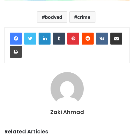
bodvad
crime
LinkedIn
Tumblr
Pinterest
Reddit
VKontakte
Share via Email
Print
Zaki Ahmad
Related Articles