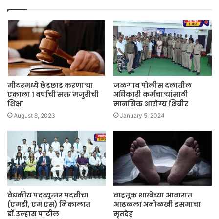
मीटरमध्ये छेडछाड करणाऱ्या
जळगाव पोलीस दलातील
एकाला १ वर्षांची सक्त मजुरीची
अधिकारी कर्मचाऱ्यांसाठी
शिक्षा
मानसिक आरोग्य शिबीर
August 8, 2023
January 5, 2024
वैद्यकीय पदव्युत्‍तर पदवीचा
वाहतूक शाखेच्या आवारात
(एमडी, एम एस) निकालात
आढळला अनोळखी इसमाचा
डॉ.उल्हास पाटील
मृतदेह