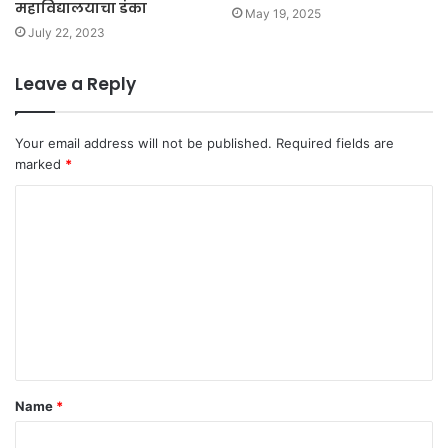
महाविद्यालयाचा डंका
May 19, 2025
July 22, 2023
Leave a Reply
Your email address will not be published.
Required fields are
marked
*
C
o
m
m
e
n
t
Name
*
*