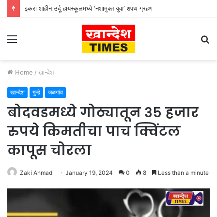
इकरा शाहीन उर्दू हायस्कूलमध्ये ‘नशामुक्त युवा’ शपथ ग्रहण
Menu
S
fo
Home
/
खान्देश
खान्देश
गुन्हे
जळगांव
बोदवडमध्ये गोठ्यातून ३५ हजार
रुपये किमतीचा पाच क्विंटल
कापूस चोरला
Zaki Ahmad
January 19, 2024
0
8
Less than a minute