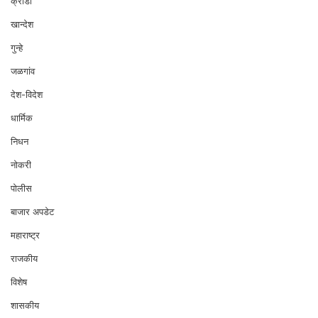
क्रीडा
खान्देश
गुन्हे
जळगांव
देश-विदेश
धार्मिक
निधन
नोकरी
पोलीस
बाजार अपडेट
महाराष्ट्र
राजकीय
विशेष
शासकीय