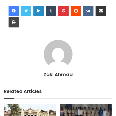
LinkedIn
Tumblr
Pinterest
Reddit
VKontakte
Share via Email
Print
Zaki Ahmad
Related Articles