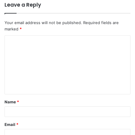
Leave a Reply
Your email address will not be published.
Required fields are
marked
*
C
o
m
m
e
n
t
Name
*
*
Email
*