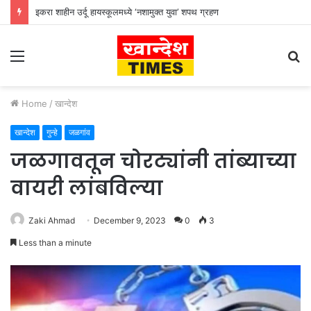
इकरा शाहीन उर्दू हायस्कूलमध्ये ‘नशामुक्त युवा’ शपथ ग्रहण
Menu
S
fo
Home
/
खान्देश
खान्देश
गुन्हे
जळगांव
जळगावतून चोरट्यांनी तांब्याच्या
वायरी लांबविल्या
Zaki Ahmad
December 9, 2023
0
3
Less than a minute