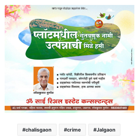
chalisgaon
crime
Jalgaon