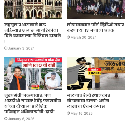
महसूल प्रशासनाने नऊ
लोणावळ्यात पॉर्न व्हिडिओ तयार
मह‍िन्यात ६ लाख नागर‍िकांना
करणाऱ्या १३ जणांना अटक
द‍िले घरबसल्या ड‍िज‍िटल दाखले
March 30, 2024
!
January 3, 2024
मुख्यमंत्री जळगावात, पण
जळगाव रेल्वे स्थानकात
आरटीओ गायब! देवेंद्र फडणवीस
चोरट्यांचा डल्ला: अडीच
यांच्या दौऱ्याला प्रादेशिक
लाखांचा ऐवज लंपास
परिवहन अधिकाऱ्यांची ‘दांडी’
May 16, 2025
January 6, 2026