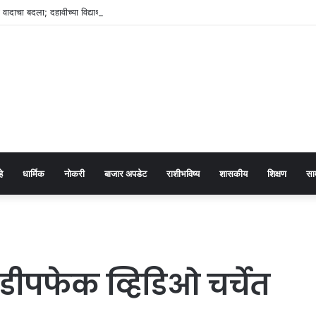
या वादाचा बदला; दहावीच्या विद्यार्थ्यावर चॉपरने हल्ला
हे
धार्मिक
नोकरी
बाजार अपडेट
राशीभविष्य
शासकीय
शिक्षण
सा
 डीपफेक व्हिडिओ चर्चेत