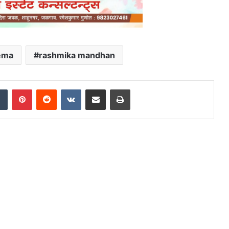
ema
rashmika mandhan
dIn
Tumblr
Pinterest
Reddit
VKontakte
Share via Email
Print