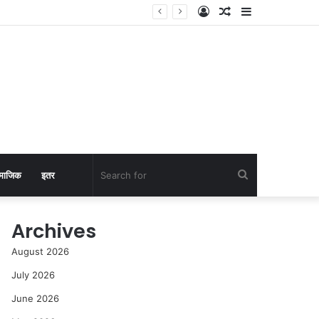
Log
Random
Sidebar
In
Article
Search
माजिक
इतर
for
Archives
August 2026
July 2026
June 2026