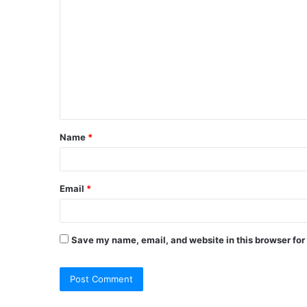
o
m
m
e
n
t
Name
*
*
Email
*
Save my name, email, and website in this browser for