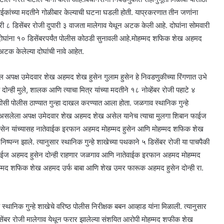
वाईकांच्या मदतीने गोळीबार केल्याची घटना घडली होती. याप्रकरणात तीन जणांना
ी ८ डिसेंबर रोजी दुपारी ३ वाजता मालेगाव येथून अटक केली आहे. दोघांना सोमवारी
दोघांना १० डिसेंबरपर्यंत पोलीस कोठडी सुनावली आहे.मोहम्मद शफिक शेख अहमद
टक केलेल्या दोघांची नावे आहेत.
 अपक्ष उमेदवार शेख अहमद शेख हुसेन गुलाम हुसेन हे निवडणुकीच्या रिंगणात उभे
दोन्ही मुले, शालक आणि त्याचा मित्र यांच्या मदतीने १८ नोव्हेंबर रोजी पहाटे ४
पोलीस ठाण्यात गुन्हा दाखल करण्यात आला होता. जळगाव स्थानिक गुन्हे
भे असलेला अपक्ष उमेदवार शेख अहमद शेख असेल यानेच त्याचा मुलगा शिबान फाईज
ेन यांच्यासह नातेवाईक इरफान अहमद मोहम्मद हुसेन आणि मोहम्मद शफिक शेख
 निष्पन्न झाले. त्यानुसार स्थानिक गुन्हे शाखेच्या पथकाने ५ डिसेंबर रोजी या पाचपैकी
 फाईज अहमद हुसेन दोन्ही राहणार जळगाव आणि नातेवाईक इरफान अहमद मोहम्मद
ोहम्मद शफिक शेख अहमद उर्फ बाबा आणि शेख उमर फारूक अहमद हुसेन दोन्ही रा.
स्थानिक गुन्हे शाखेचे वरिष्ठ पोलीस निरीक्षक बबन आव्हाड यांना मिळाली. त्यानुसार
डिसेंबर रोजी मालेगाव येथून फरार झालेल्या संशयित आरोपी मोहम्मद शफीक शेख