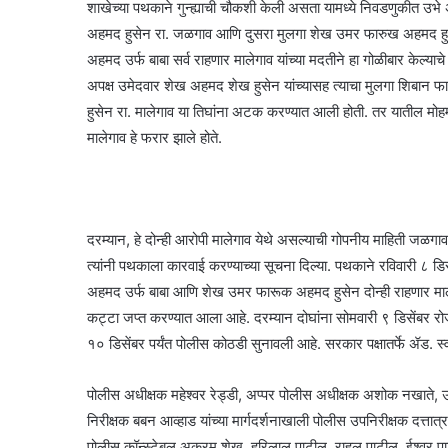
शाखेच्या पथकाने गुन्ह्याची चौकशी केली असता यामध्ये निवडणुकीत उ
अहमद हुसेन रा. जळगाव आणि दुसरा मुलगा शेख उमर फारुख अहमद हुस
अहमद उर्फ बाबा सर्व राहणार मालेगाव यांच्या मदतीने हा गोळीबार केल्याचे
अपक्ष उमेदवार शेख अहमद शेख हुसेन यांच्यासह त्याचा मुलगा शिबान
हुसेन रा. मालेगाव या तिघांना अटक करण्यात आली होती. तर यातील म
मालेगाव हे फरार झाले होते.
दरम्यान, हे दोन्ही आरोपी मालेगाव येथे असल्याची गोपनीय माहिती जळगाव 
त्यांनी पथकाला कारवाई करण्याच्या सूचना दिल्या. पथकाने रविवारी ८ 
अहमद उर्फ बाबा आणि शेख उमर फारूक अहमद हुसेन दोन्ही राहणार माले
कट्टा जप्त करण्यात आला आहे. दरम्यान दोघांना सोमवारी ९ डिसेंबर रो
१० डिसेंबर पर्यंत पोलीस कोठडी सुनावली आहे. सरकार पक्षातर्फे ॲड. स
पोलीस अधीक्षक महेश्वर रेड्डी, अप्पर पोलीस अधीक्षक अशोक नखाते, उ
निरीक्षक बबन आव्हाड यांच्या मार्गदर्शनाखाली पोलीस उपनिरीक्षक दत्
पोलीस कॉन्स्टेबल अक्रम शेख, हरिलाल पाटील, राहुल पाटील, ईश्वर प