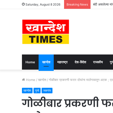
बंदी असलेल्या मा
Saturday, August 8 2026
Breaking News
Home
खान्देश
महाराष्ट्र
देश-विदेश
राजकीय
गुन्
Home
/
खान्देश
/
गोळीबार प्रकरणी फरार दोघांना मालेगावातून अटक ; ए
खान्देश
गुन्हे
जळगांव
गोळीबार प्रकरणी फर