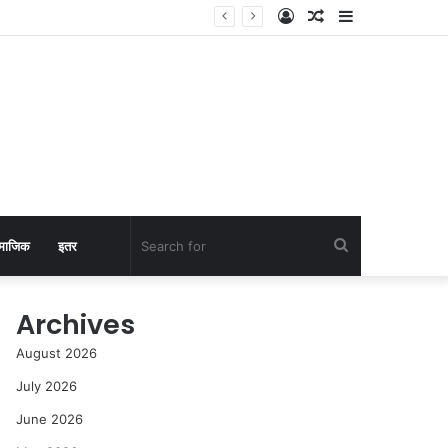
Log
Random
Sidebar
In
Article
Search
माजिक
इतर
for
Archives
August 2026
July 2026
June 2026