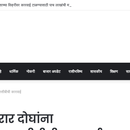
ंसाच्या विक्रीवर कारवाई टाळण्यासाठी पाच लाखांची मागणी
हे
धार्मिक
नोकरी
बाजार अपडेट
राशीभविष्य
शासकीय
शिक्षण
सा
लसीबीची कारवाई
ार दोघांना