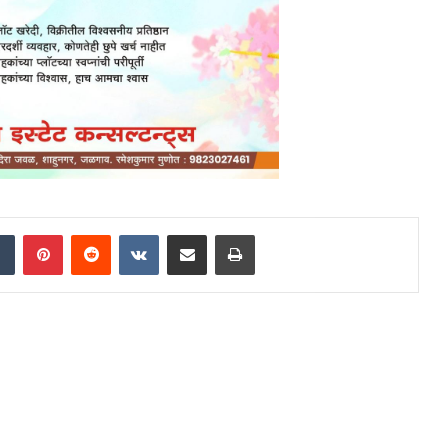
dIn
Tumblr
Pinterest
Reddit
VKontakte
Share via Email
Print