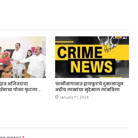
यात अजितदादा
चाळीसगावात ड्रायफूटचे दुकानातून
र्थनाचा पोळा फुटला…
अडीच लाखांचा मुद्देमाल लांबविला
January 11, 2024
 are marked
*