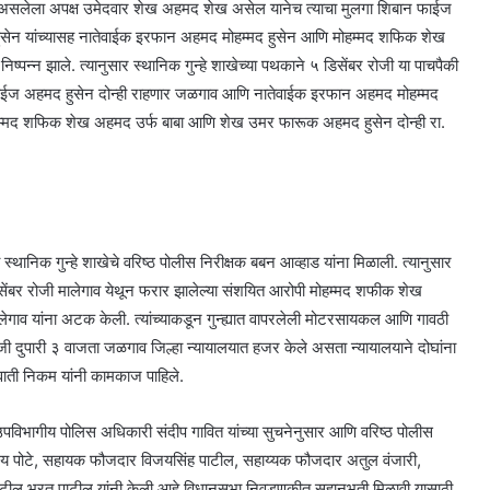
भे असलेला अपक्ष उमेदवार शेख अहमद शेख असेल यानेच त्याचा मुलगा शिबान फाईज
ेन यांच्यासह नातेवाईक इरफान अहमद मोहम्मद हुसेन आणि मोहम्मद शफिक शेख
 निष्पन्न झाले. त्यानुसार स्थानिक गुन्हे शाखेच्या पथकाने ५ डिसेंबर रोजी या पाचपैकी
 फाईज अहमद हुसेन दोन्ही राहणार जळगाव आणि नातेवाईक इरफान अहमद मोहम्मद
ोहम्मद शफिक शेख अहमद उर्फ बाबा आणि शेख उमर फारूक अहमद हुसेन दोन्ही रा.
स्थानिक गुन्हे शाखेचे वरिष्ठ पोलीस निरीक्षक बबन आव्हाड यांना मिळाली. त्यानुसार
डिसेंबर रोजी मालेगाव येथून फरार झालेल्या संशयित आरोपी मोहम्मद शफीक शेख
गाव यांना अटक केली. त्यांच्याकडून गुन्ह्यात वापरलेली मोटरसायकल आणि गावठी
जी दुपारी ३ वाजता जळगाव जिल्हा न्यायालयात हजर केले असता न्यायालयाने दोघांना
्वाती निकम यांनी कामकाज पाहिले.
पविभागीय पोलिस अधिकारी संदीप गावित यांच्या सुचनेनुसार आणि वरिष्ठ पोलीस
तात्रय पोटे, सहायक फौजदार विजयसिंह पाटील, सहाय्यक फौजदार अतुल वंजारी,
ाटील भरत पाटील यांनी केली आहे.विधानसभा निवडणुकीत सहानुभूती मिळावी यासाठी