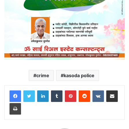
crime
kasoda police
LinkedIn
Tumblr
Pinterest
Reddit
VKontakte
Share via Email
Print