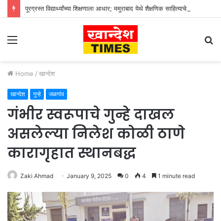
पूरग्रस्त विद्यार्थ्यांच्या शिक्षणाला आधार; ममुराबाद येथे शैक्षणिक साहित्याचे वाटप
Menu
S
fo
Home
/
खान्देश
खान्देश
गुन्हे
जळगांव
गंभीर स्वरूपाचे गुन्हे दाखल
असलेल्या निलेश कोळी ठाणे
कारागृहात स्थानबद्ध
Zaki Ahmad
January 9, 2025
0
4
1 minute read