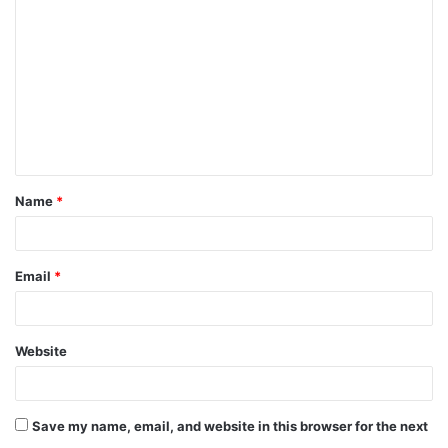
o
m
m
e
n
t
Name
*
*
Email
*
Website
Save my name, email, and website in this browser for the next